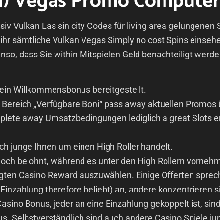
h) Vegas Promo Computer
usiv Vulkan Las sin city Codes für living area gelungenen
ihr sämtliche Vulkan Vegas Simply no cost Spins einsehen
o, dass Sie within Mitspielen Geld benachteiligt werden
kein Willkommensbonus bereitgestellt.
r Bereich „Verfügbare Boni“ pass away aktuellen Promos ü
lete away Umsatzbedingungen lediglich a great Slots erfü
ch junge Ihnen um einen High Roller handelt.
r hoch belohnt, während es unter den High Rollern vorn
gten Casino Reward auszuwählen. Einige Offerten sprech
Einzahlung therefore beliebt) an, andere konzentrieren si
Casino Bonus, jeder an eine Einzahlung gekoppelt ist, sin
us. Selbstverständlich sind auch andere Casino Spiele j