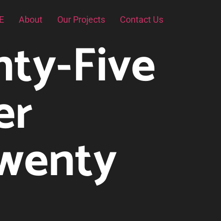
E
About
Our Projects
Contact Us
ty-Five
er
Twenty