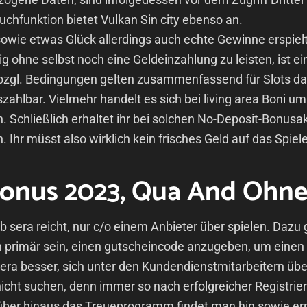
chfunktion bietet Vulkan Sin city ebenso an.
owie etwas Glück allerdings auch echte Gewinne erspielt
 ohne selbst noch eine Geldeinzahlung zu leisten, ist ei
bzgl. Bedingungen gelten zusammenfassend für Slots da
ahlbar. Vielmehr handelt es sich bei living area Boni um 
en. Schließlich erhaltet ihr bei solchen No-Deposit-Bon
. Ihr müsst also wirklich kein frisches Geld auf das Spi
 Bonus 2023, Qua And Ohn
 ob sera reicht, nur c/o einem Anbieter über spielen. Daz
 primär sein, einen gutscheincode anzugeben, um einen 
 sera besser, sich unter den Kundendienstmitarbeitern üb
 nicht suchen, denn immer so nach erfolgreicher Registri
rüber hinaus das Treueprogramm findet man hin sowie ern