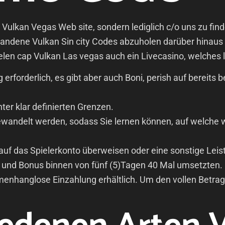
r Vulkan Vegas Web site, sondern lediglich c/o uns zu fin
handene Vulkan Sin city Codes abzuholen darüber hinau
elen cap Vulkan Las vegas auch ein Livecasino, welches l
ng erforderlich, es gibt aber auch Boni, perish auf berei
ter klar definierten Grenzen.
wandelt werden, sodass Sie lernen können, auf welche 
 auf das Spielerkonto überweisen oder eine sonstige Leis
 und Bonus binnen von fünf (5)Tagen 40 Mal umsetzten
menhanglose Einzahlung erhältlich. Um den vollen Betr