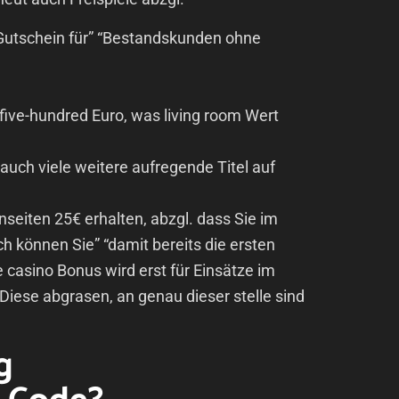
 Gutschein für” “Bestandskunden ohne
ive-hundred Euro, was living room Wert
auch viele weitere aufregende Titel auf
eiten 25€ erhalten, abzgl. dass Sie im
ich können Sie” “damit bereits die ersten
casino Bonus wird erst für Einsätze im
iese abgrasen, an genau dieser stelle sind
g