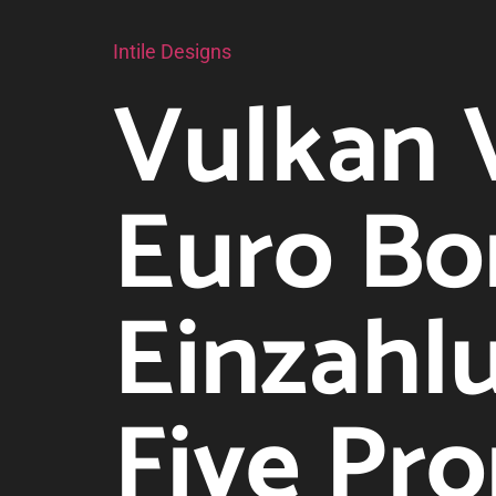
Intile Designs
Vulkan 
Euro Bo
Einzahl
Five Pr