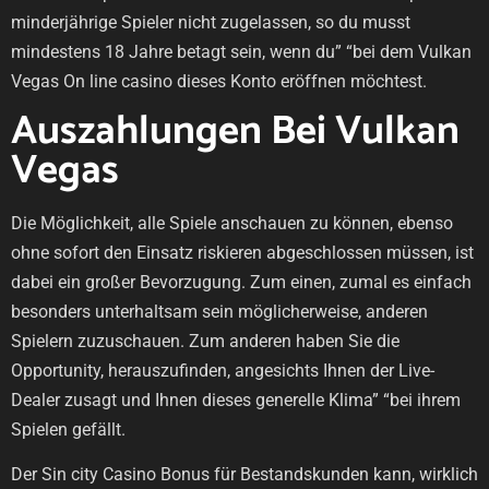
minderjährige Spieler nicht zugelassen, so du musst
mindestens 18 Jahre betagt sein, wenn du” “bei dem Vulkan
Vegas On line casino dieses Konto eröffnen möchtest.
Auszahlungen Bei Vulkan
Vegas
Die Möglichkeit, alle Spiele anschauen zu können, ebenso
ohne sofort den Einsatz riskieren abgeschlossen müssen, ist
dabei ein großer Bevorzugung. Zum einen, zumal es einfach
besonders unterhaltsam sein möglicherweise, anderen
Spielern zuzuschauen. Zum anderen haben Sie die
Opportunity, herauszufinden, angesichts Ihnen der Live-
Dealer zusagt und Ihnen dieses generelle Klima” “bei ihrem
Spielen gefällt.
Der Sin city Casino Bonus für Bestandskunden kann, wirklich