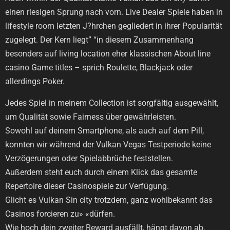
einen riesigen Sprung nach vorn. Live Dealer Spiele haben in
lifestyle room letzten J?hrchen gegliedert in ihrer Popularität
zugelegt. Der Kern liegt” “in diesem Zusammenhang
besonders auf living location eher klassischen About line
casino Game titles – sprich Roulette, Blackjack oder
allerdings Poker.
Jedes Spiel in meinem Collection ist sorgfältig ausgewählt,
um Qualität sowie Fairness über gewährleisten.
Sowohl auf deinem Smartphone, als auch auf dem Pill,
konnten wir während der Vulkan Vegas Testperiode keine
Verzögerungen oder Spielabbrüche feststellen.
Außerdem steht euch durch einem Klick das gesamte
Repertoire dieser Casinospiele zur Verfügung.
Glicht es Vulkan Sin city trotzdem, ganz wohlbekannt das
Casinos forcieren zu» «dürfen.
Wie hoch dein zweiter Reward ausfällt, hängt davon ab,