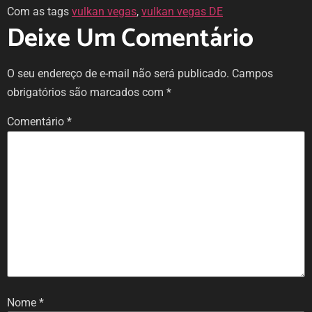
Com as tags
vulkan vegas
,
vulkan vegas DE
Deixe Um Comentário
O seu endereço de e-mail não será publicado.
Campos
obrigatórios são marcados com
*
Comentário
*
Nome
*