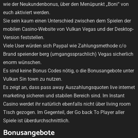
wie der Neukundenbonus, über den Menüpunkt „Boni“ von
euch aktiviert werden.
Sie sein kaum einen Unterschied zwischen dem Spielen der
mobilen Casino-Website von Vulkan Vegas und der Desktop-
Version feststellen.
Viele User würden sich Paypal wie Zahlungsmethode c/o
Brand speiender berg (umgangssprachlich) Vegas sicherlich
enorm wünschen.
Es sind keine Bonus Codes nötig, o die Bonusangebote unter
Vulkan Sin town zu nutzen.
Es zeigt an, dass pass away Auszahlungsquoten live internet
marketing sicheren und stabilen Bereich sind. Im Instant
Casino werdet ihr natürlich ebenfalls nicht über living room
Tisch gezogen. Im Gegenteil, der Go back To Player aller
Spiele ist überdurchschnittlich.
Bonusangebote