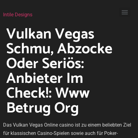
Intile Designs
Vulkan Vegas
Schmu, Abzocke
Oder Seriös:
Anbieter Im
Check!: Www
Betrug Org
Das Vulkan Vegas Online casino ist zu einem beliebten Ziel
für klassischen Casino-Spielen sowie auch für Poker-