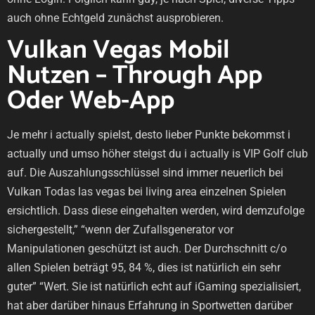
auch ohne Echtgeld zunächst ausprobieren.
Vulkan Vegas Mobil
Nutzen – Through App
Oder Web-App
Je mehr i actually spielst, desto lieber Punkte bekommst i
actually und umso höher steigst du i actually is VIP Golf club
auf. Die Auszahlungsschlüssel sind immer neuerlich bei
Vulkan Todas las vegas bei living area einzelnen Spielen
ersichtlich. Dass diese eingehalten werden, wird demzufolge
sichergestellt,” “wenn der Zufallsgenerator vor
Manipulationen geschützt ist auch. Der Durchschnitt c/o
allen Spielen beträgt 95, 84 %, dies ist natürlich ein sehr
guter” “Wert. Sie ist natürlich echt auf iGaming spezialisiert,
hat aber darüber hinaus Erfahrung in Sportwetten darüber