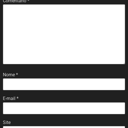
Comentário
*
Nome
*
E-mail
*
Site