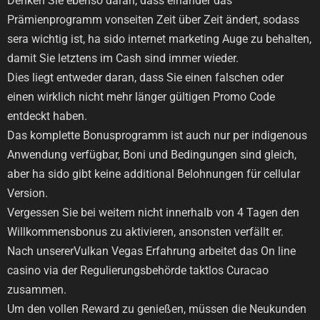
Denken Sie ebenso daran, dass einander das
Prämienprogramm vonseiten Zeit über Zeit ändert, sodass
sera wichtig ist, ha sido internet marketing Auge zu behalten,
damit Sie letztens im Cash sind immer wieder.
Dies liegt entweder daran, dass Sie einen falschen oder
einen wirklich nicht mehr länger gültigen Promo Code
entdeckt haben.
Das komplette Bonusprogramm ist auch nur per indigenous
Anwendung verfügbar, Boni und Bedingungen sind gleich,
aber ha sido gibt keine additional Belohnungen für cellular
Version.
Vergessen Sie bei weitem nicht innerhalb von 4 Tagen den
Willkommensbonus zu aktivieren, ansonsten verfällt er.
Nach unsererVulkan Vegas Erfahrung arbeitet das On line
casino via der Regulierungsbehörde taktlos Curacao
zusammen.
Um den vollen Reward zu genießen, müssen die Neukunden