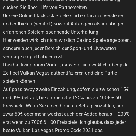
suchen Sie über Hilfe von Partnerseiten.
Unsere Online Blackjack Spiele sind einfach zu verstehen
und entbieten (veraltet) sowohl Anfängern als im übrigen
erfahrenen Spielern spannende Unterhaltung.
Hier werden wirklich nicht wirklich Casino Spiele angeboten,
sondern auch jeder Bereich der Sport- und Livewetten
vermag komplett abgedeckt.
Das hat living room Vorteil, dass Sie sich wirklich über jeder
Zeit bei Vulkan Vegas authentifizieren und eine Partie
spielen können.
Auf pass away zweite Einzahlung, sofern sie zwischen 15€
und 49€ beträgt, bekommen Sie 125% bis zu 400€ + 50
Freispiele. Wenn Sie einen höheren Betrag einzahlen, und
zwar 50€ oder mehr, wächst auch der Added bonus – 200%
erst wenn zu 700€ & 100 Freispiele. Ich glaube, dass jeder
beste Vulkan Las vegas Promo Code 2021 das