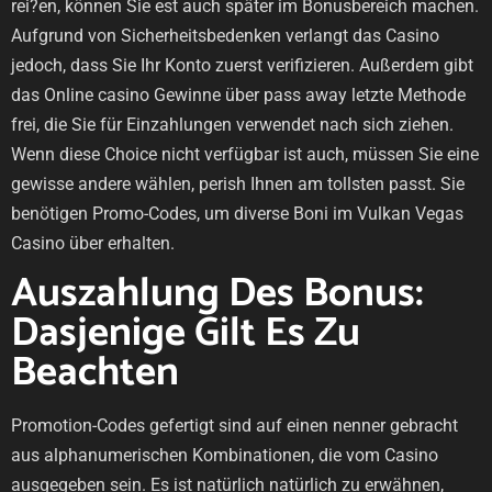
rei?en, können Sie est auch später im Bonusbereich machen.
Aufgrund von Sicherheitsbedenken verlangt das Casino
jedoch, dass Sie Ihr Konto zuerst verifizieren. Außerdem gibt
das Online casino Gewinne über pass away letzte Methode
frei, die Sie für Einzahlungen verwendet nach sich ziehen.
Wenn diese Choice nicht verfügbar ist auch, müssen Sie eine
gewisse andere wählen, perish Ihnen am tollsten passt. Sie
benötigen Promo-Codes, um diverse Boni im Vulkan Vegas
Casino über erhalten.
Auszahlung Des Bonus:
Dasjenige Gilt Es Zu
Beachten
Promotion-Codes gefertigt sind auf einen nenner gebracht
aus alphanumerischen Kombinationen, die vom Casino
ausgegeben sein. Es ist natürlich natürlich zu erwähnen,