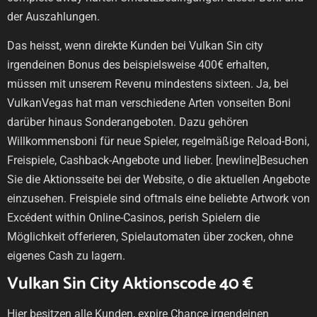
der Auszahlungen.
Das heisst, wenn direkte Kunden bei Vulkan Sin city
irgendeinen Bonus des beispielsweise 400€ erhalten,
müssen mit unserem Revenu mindestens sixteen. Ja, bei
VulkanVegas hat man verschiedene Arten vonseiten Boni
darüber hinaus Sonderangeboten. Dazu gehören
Willkommensboni für neue Spieler, regelmäßige Reload-Boni,
Freispiele, Cashback-Angebote und lieber. [newline]Besuchen
Sie die Aktionsseite bei der Website, o die aktuellen Angebote
einzusehen. Freispiele sind oftmals eine beliebte Artwork von
Excédent within Online-Casinos, perish Spielern die
Möglichkeit offerieren, Spielautomaten über zocken, ohne
eigenes Cash zu lagern.
Vulkan Sin City Aktionscode 40 €
Hier besitzen alle Kunden, expire Chance irgendeinen