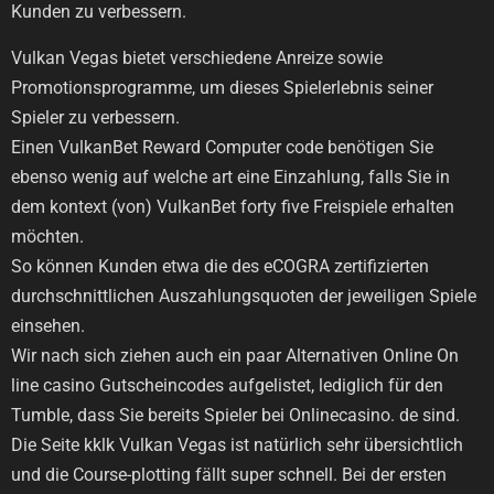
Kunden zu verbessern.
Vulkan Vegas bietet verschiedene Anreize sowie
Promotionsprogramme, um dieses Spielerlebnis seiner
Spieler zu verbessern.
Einen VulkanBet Reward Computer code benötigen Sie
ebenso wenig auf welche art eine Einzahlung, falls Sie in
dem kontext (von) VulkanBet forty five Freispiele erhalten
möchten.
So können Kunden etwa die des eCOGRA zertifizierten
durchschnittlichen Auszahlungsquoten der jeweiligen Spiele
einsehen.
Wir nach sich ziehen auch ein paar Alternativen Online On
line casino Gutscheincodes aufgelistet, lediglich für den
Tumble, dass Sie bereits Spieler bei Onlinecasino. de sind.
Die Seite kklk Vulkan Vegas ist natürlich sehr übersichtlich
und die Course-plotting fällt super schnell. Bei der ersten