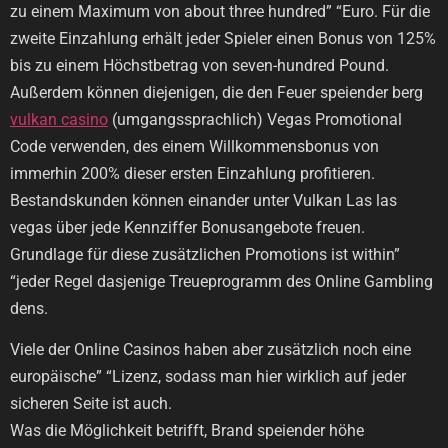
zu einem Maximum von about three hundred” “Euro. Für die
zweite Einzahlung erhält jeder Spieler einen Bonus von 125%
bis zu einem Höchstbetrag von seven-hundred Pound.
Außerdem können diejenigen, die den Feuer speiender berg
vulkan casino
(umgangssprachlich) Vegas Promotional
Code verwenden, des einem Willkommensbonus von
immerhin 200% dieser ersten Einzahlung profitieren.
Bestandskunden können einander unter Vulkan Las las
vegas über jede Kennziffer Bonusangebote freuen.
Grundlage für diese zusätzlichen Promotions ist within”
“jeder Regel dasjenige Treueprogramm des Online Gambling
dens.
Viele der Online Casinos haben aber zusätzlich noch eine
europäische” “Lizenz, sodass man hier wirklich auf jeder
sicheren Seite ist auch.
Was die Möglichkeit betrifft, Brand speiender höhe