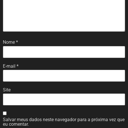
Nome
*
E-mail
*
Site
Salvar meus dados neste navegador para a próxima vez que
eu comentar.