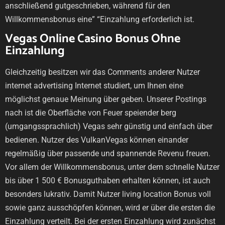
anschließend gutgeschrieben, während für den
Willkommensbonus eine” “Einzahlung erforderlich ist.
Vegas Online Casino Bonus Ohne
Einzahlung
Gleichzeitig besitzen wir das Comments anderer Nutzer
internet advertising Internet studiert, um Ihnen eine
möglichst genaue Meinung über geben. Unserer Postings
nach ist die Oberfläche von Feuer speiender berg
(umgangssprachlich) Vegas sehr günstig und einfach über
bedienen. Nutzer des VulkanVegas können einander
regelmäßig über passende und spannende Revenu freuen.
Vor allem der Willkommensbonus, unter dem schnelle Nutzer
bis über 1 500 € Bonusguthaben erhalten können, ist auch
besonders lukrativ. Damit Nutzer living location Bonus voll
sowie ganz ausschöpfen können, wird er über die ersten die
Einzahlung verteilt. Bei der ersten Einzahlung wird zunächst