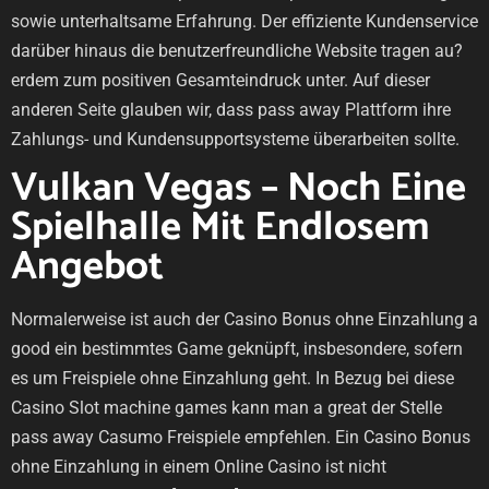
sowie unterhaltsame Erfahrung. Der effiziente Kundenservice
darüber hinaus die benutzerfreundliche Website tragen au?
erdem zum positiven Gesamteindruck unter. Auf dieser
anderen Seite glauben wir, dass pass away Plattform ihre
Zahlungs- und Kundensupportsysteme überarbeiten sollte.
Vulkan Vegas – Noch Eine
Spielhalle Mit Endlosem
Angebot
Normalerweise ist auch der Casino Bonus ohne Einzahlung a
good ein bestimmtes Game geknüpft, insbesondere, sofern
es um Freispiele ohne Einzahlung geht. In Bezug bei diese
Casino Slot machine games kann man a great der Stelle
pass away Casumo Freispiele empfehlen. Ein Casino Bonus
ohne Einzahlung in einem Online Casino ist nicht