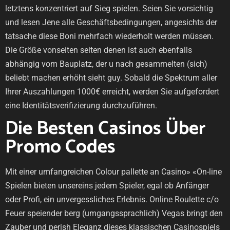
letztens konzentriert auf Sieg spielen. Seien Sie vorsichtig
und lesen Jene alle Geschäftsbedingungen, angesichts der
tatsache diese Boni mehrfach wiederholt werden müssen.
Die Größe vonseiten seiten denen ist auch ebenfalls
abhängig vom Bauplatz, der u nach gesammelten (sich)
beliebt machen erhöht sieht guy. Sobald die Spektrum aller
Ihrer Auszahlungen 1000€ erreicht, werden Sie aufgefordert
eine Identitätsverifizierung durchzuführen.
Die Besten Casinos Über
Promo Codes
Mit einer umfangreichen Colour pallette an Casino» «On-line
Spielen bieten unsereins jedem Spieler, egal ob Anfänger
oder Profi, ein unvergessliches Erlebnis. Online Roulette c/o
Feuer speiender berg (umgangssprachlich) Vegas bringt den
Zauber und perish Eleganz dieses klassischen Casinospiels