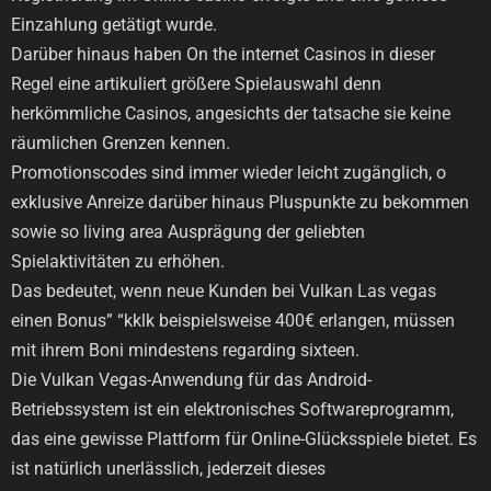
Einzahlung getätigt wurde.
Darüber hinaus haben On the internet Casinos in dieser
Regel eine artikuliert größere Spielauswahl denn
herkömmliche Casinos, angesichts der tatsache sie keine
räumlichen Grenzen kennen.
Promotionscodes sind immer wieder leicht zugänglich, o
exklusive Anreize darüber hinaus Pluspunkte zu bekommen
sowie so living area Ausprägung der geliebten
Spielaktivitäten zu erhöhen.
Das bedeutet, wenn neue Kunden bei Vulkan Las vegas
einen Bonus” “kklk beispielsweise 400€ erlangen, müssen
mit ihrem Boni mindestens regarding sixteen.
Die Vulkan Vegas-Anwendung für das Android-
Betriebssystem ist ein elektronisches Softwareprogramm,
das eine gewisse Plattform für Online-Glücksspiele bietet. Es
ist natürlich unerlässlich, jederzeit dieses