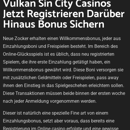
Vulkan Sin City Casinos
Jetzt Registrieren Darüber
Hinaus Bonus Sichern
Neue Zocker erhalten einen Willkommensbonus, jeder aus
Einzahlungsboni und Freispielen besteht. Im Bereich des
Online-Glücksspiels ist es üblich, dass neu registrierten
Spielern, die ihre erste Einzahlung getätigt haben, ein
Willkommensbonus gewährt wird. Diese Boni versorgen sie
mit zusätzlichen Geldmitteln oder Freispielen, pass away
ihnen den Einstieg in das Spielgeschehen erleichtern sollen.
Diese Transaktionen müssen beide binnen der ersten woche
nach jeder Anmeldung vorgenommen werden.
Dieser ist natürlich eine spezielle Fine art von einem
Einzahlungsbonus, setzt aber voraus, dass bereits eine
Registrierung im Online casino erfolgte und eine gewisse