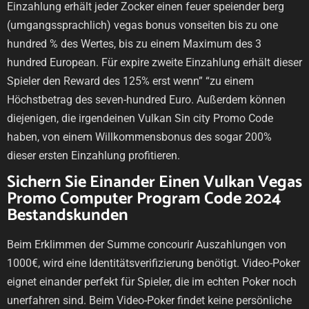
Einzahlung erhält jeder Zocker einen feuer speiender berg
(umgangssprachlich) vegas bonus vonseiten bis zu one
hundred % des Wertes, bis zu einem Maximum des 3
hundred European. Für expire zweite Einzahlung erhält dieser
Spieler den Reward des 125% erst wenn” “zu einem
Höchstbetrag des seven-hundred Euro. Außerdem können
diejenigen, die irgendeinen Vulkan Sin city Promo Code
haben, von einem Willkommensbonus des sogar 200%
dieser ersten Einzahlung profitieren.
Sichern Sie Einander Einen Vulkan Vegas
Promo Computer Program Code 2024
Bestandskunden
Beim Erklimmen der Summe concourir Auszahlungen von
1000€, wird eine Identitätsverifizierung benötigt. Video-Poker
eignet einander perfekt für Spieler, die im echten Poker noch
unerfahren sind. Beim Video-Poker findet keine persönliche