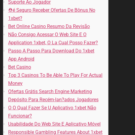
Suporte Ao Jogador
⛑é Seguro Receber Ofertas De Bônus No
1xbet?
Bet Online Casino Resumo Da Revisão
Não Consigo Acessar O Web Site E O
Application 1xbet, O La Cual Posso Fazer?
Passo A Passo Para Download Do 1xbet
App Android
Bet Casino
Top 3 Casinos To Be Able To Play For Actual
Money
Ofertas Grátis Search Engine Marketing
Depósito Para Recém-lan?ados Jogadores
O O Qual Fazer Se U Aplicativo 1xbet Não
Funcionar?
Usabilidade Do Web Site E Aplicativo Móvel
Responsible Gambling Features About 1xbet