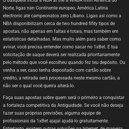
O basquete inclui a NBA at the a WNBA mhh América do
Norte, ligas nan Continente europeo, América Latina
electronic até campeonatos zero Líbano. Ligas asi como a
NBA disponibilizam cerca de two hundred fifity tipos de
apostas, não apenas em faltas e totais, mas também em
estatísticas detalhadas. Mas muito além para saber como
avivar, você precisa entender como sacar no 1xBet. E tua
solicitação de saque deverá ser realizada prioritariamente
pelo método que você escolheu quando fez teu depósito. Ou
venha a ser, caso tenha depositado com cartão sobre
crédito, a retirada será processada neste mesmo cartão, a
não ser o qual você queira alterá-lo.
Faça suas apostas sobre quem será o primeiro a conquistar
a fortaleza competitiva da Antiguidade. Se você não deseja
fazer suas próprias previsões, alguma equipe de
profissionais da 1xBet ajajai ajudá-lo gratuitamente.
Entretanto, existem outras soluções na Internet, de maneira