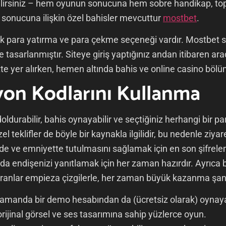
ilirsiniz – hem oyunun sonucuna hem sobre handikap, topl
ın sonucuna ilişkin özel bahisler mevcuttur
mostbet
.
para yatırma ve para çekme seçeneği vardır. Mostbet sites
 tasarlanmıştır. Siteye giriş yaptığınız andan itibaren arad
tte yer alırken, hemen altında bahis ve online casino bölü
on Kodlarını Kullanma
 doldurabilir, bahis oynayabilir ve seçtiğiniz herhangi bir 
l teklifler de böyle bir kaynakla ilgilidir, bu nedenle ziya
de ve emniyette tutulmasını sağlamak için en son şifreleme
da endişenizi yanıtlamak için her zaman hazırdır. Ayrıca 
i oranlar empieza çizgilerle, her zaman büyük kazanma şan
 zamanda bir demo hesabından da (ücretsiz olarak) oynayab
 orijinal görsel ve ses tasarımına sahip yüzlerce oyun.