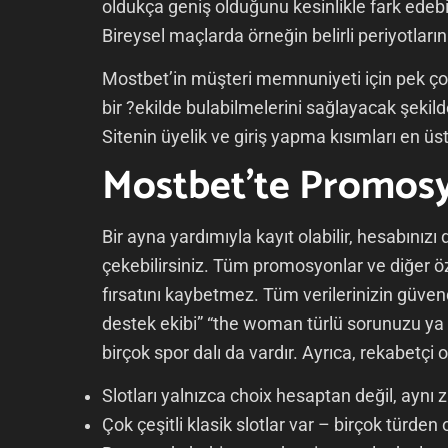
oldukça geniş olduğunu kesinlikle fark edeb
Bireysel maçlarda örneğin belirli periyotlar
Mostbet’in müşteri memnuniyeti için pek çok 
bir ?ekilde bulabilmelerini sağlayacak şekilde
Sitenin üyelik ve giriş yapma kısımları en üs
Mostbet’te Promosy
Bir ayna yardımıyla kayıt olabilir, hesabınızı
çekebilirsiniz. Tüm promosyonlar ve diğer öze
fırsatını kaybetmez. Tüm verilerinizin güven
destek ekibi” “the woman türlü sorunuzu ya 
birçok spor dalı da vardır. Ayrıca, rekabetç
Slotları yalnızca choix hesaptan değil, aynı
Çok çeşitli klasik slotlar var – birçok türden