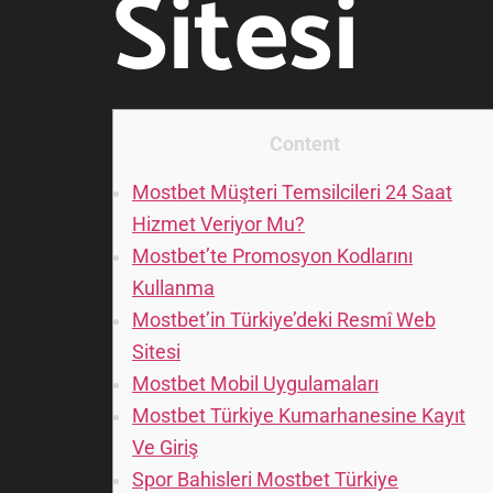
Sitesi
Content
Mostbet Müşteri Temsilcileri 24 Saat
Hizmet Veriyor Mu?
Mostbet’te Promosyon Kodlarını
Kullanma
Mostbet’in Türkiye’deki Resmî Web
Sitesi
Mostbet Mobil Uygulamaları
Mostbet Türkiye Kumarhanesine Kayıt
Ve Giriş
Spor Bahisleri Mostbet Türkiye