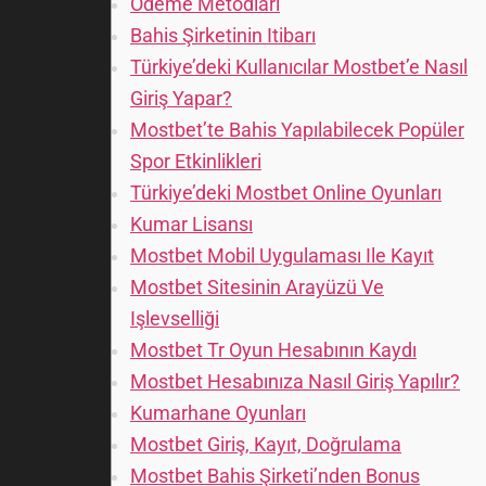
Ödeme Metodları
Bahis Şirketinin Itibarı
Türkiye’deki Kullanıcılar Mostbet’e Nasıl
Giriş Yapar?
Mostbet’te Bahis Yapılabilecek Popüler
Spor Etkinlikleri
Türkiye’deki Mostbet Online Oyunları
Kumar Lisansı
Mostbet Mobil Uygulaması Ile Kayıt
Mostbet Sitesinin Arayüzü Ve
Işlevselliği
Mostbet Tr Oyun Hesabının Kaydı
Mostbet Hesabınıza Nasıl Giriş Yapılır?
Kumarhane Oyunları
Mostbet Giriş, Kayıt, Doğrulama
Mostbet Bahis Şirketi’nden Bonus