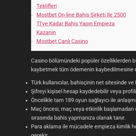
Teklifleri
Mostbet On-line Bahis Şirketi Ile 2500
Tl’ye Kadar Bahis Yapın Empieza
Kazanın
Mostbet Canlı Casino
Casino bölümündeki popüler özelliklerden biri
kaybetmek tüm ödemenin kaybedilmesine neden
Türk kullanıcılar, bahisçinin net sitesinde v
Şifreyi kişisel hesap kaydedebilir veya profili
Öncelikle tam 189 oyun sağlayıcı ile anlaşm
Maç öncesi, maç veya etkinlik başlamadan ön
sırasında bahis yapmanıza olanak tanır.
Para aklama ile mücadele empieza kimlik hırs
gerekir.