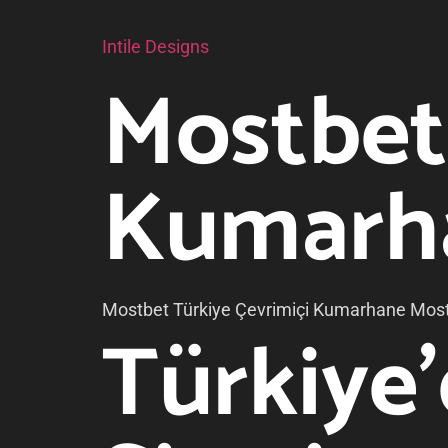
Intile Designs
Mostbet
Kumarha
Mostbet Türkiye Çevrimiçi Kumarhane Mos
Türkiye