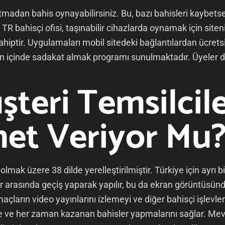
atmadan bahis oynayabilirsiniz. Bu, bazı bahisleri kaybets
R bahisçi ofisi, taşınabilir cihazlarda oynamak için site
iptir. Uygulamaları mobil sitedeki bağlantılardan ücretsiz
’ten içinde sadakat almak programı sunulmaktadır. Üyeler d
teri Temsilcile
met Veriyor Mu
lmak üzere 38 dilde yerelleştirilmiştir. Türkiye için ayrı 
 arasında geçiş yaparak yapılır, bu da ekran görüntüsünde
çların video yayınlarını izlemeyi ve diğer bahisçi işlevle
de ve her zaman kazanan bahisler yapmalarını sağlar. Me