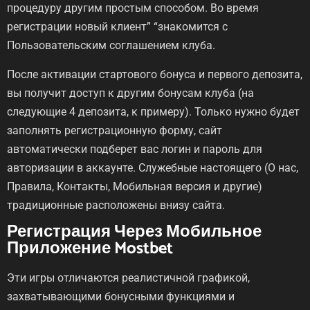
процедуру другим простым способом. Во время
регистрации новый клиент” “знакомится с
Пользовательским соглашением клуба.
После активации стартового бонуса и первого депозита,
вы получит доступ к другим бонусам клуба (на
следующие 4 депозита, к примеру). Только нужно будет
заполнять регистрационную форму, сайт
автоматически подберет вас логин и пароль для
авторизации в аккаунте. Служебные настоящего (О нас,
Правила, Контакты, Мобильная версия и другие)
традиционные расположены внизу сайта.
Регистрация Через Мобильное
Приложение Mostbet
Эти игры отличаются реалистичной графикой,
захватывающими бонусными функциями и