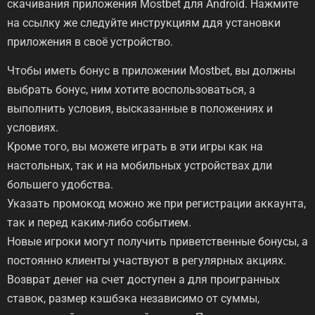
скачивания приложения Mostbet для Android. Нажмите
на ссылку же следуйте инструкциям ддя установки
приложения в своё устройство.
Чтобы иметь бонус в приложении Mostbet, вы должны
выбрать бонус, ним хотите воспользоваться, а
выполнить условия, высказанные в положениях и
условиях.
Кроме того, вы можете играть в эти игры как на
настольных, так и на мобильных устройствах дли
большего удобства.
Указать промокод можно же при регистрации аккаунта,
так и перед каким-либо событием.
Новые игроки могут получить приветственные бонусы, а
постоянно клиенты участвуют в регулярных акциях.
Возврат денег на счет доступен а для проигранных
ставок, размер кэшбэка независимо от суммы,