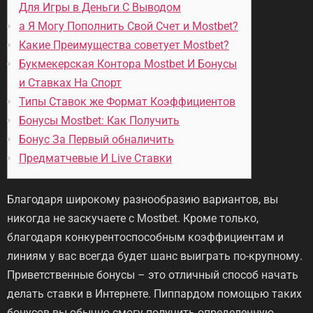
Для Игры в Деньги С Выводом
а Я Могу Пополнить Свой Счет и Mostbet?
Какие Преимущества советует Mostbet?
Букмекерская Контора Mostbet И Бонусы
и Ставках На Спорт
Типы Ставок же Формат Коэффициентов
Бонусы Mostbet: Как Получить
Бонус За Первый обналичить
Предматчевые И Live Ставки
Благодаря широкому разнообразию вариантов, вы
никогда не заскучаете с Mostbet. Кроме только,
благодаря конкурентоспособным коэффициентам и
линиям у вас всегда будет шанс выиграть по-крупному.
Приветственные бонусы – это отличный способ начать
делать ставки в Интернете. Пиппардом помощью таких
бонусов вы обычно смогу получить определенную