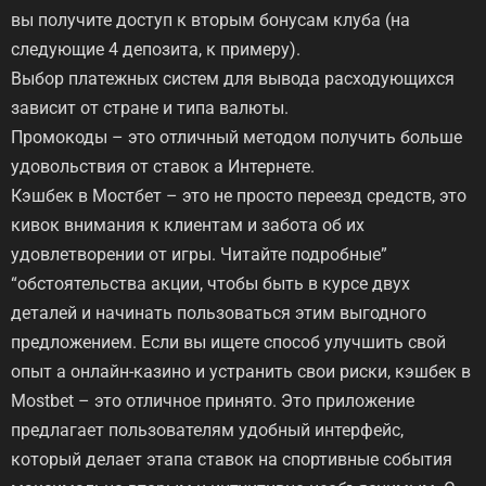
вы получите доступ к вторым бонусам клуба (на
следующие 4 депозита, к примеру).
Выбор платежных систем для вывода расходующихся
зависит от стране и типа валюты.
Промокоды – это отличный методом получить больше
удовольствия от ставок а Интернете.
Кэшбек в Мостбет – это не просто переезд средств, это
кивок внимания к клиентам и забота об их
удовлетворении от игры. Читайте подробные”
“обстоятельства акции, чтобы быть в курсе двух
деталей и начинать пользоваться этим выгодного
предложением. Если вы ищете способ улучшить свой
опыт а онлайн-казино и устранить свои риски, кэшбек в
Mostbet – это отличное принято. Это приложение
предлагает пользователям удобный интерфейс,
который делает этапа ставок на спортивные события