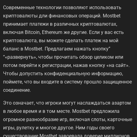
Современные технологии позволяют использовать
криптовалюты дли финансовых операций. Mostbet
принимает платежи в различных криптовалютах,
включая Bitcoin, Ethereum же другие. Если у вас есть
криптовалюта, вы можете сделать платеж на мой
баланс в Mostbet. Предлагаем нажать кнопку”
“«развернуть», чтобы прочитать обзор целиком или
потом перейти к регистрации, нажав кнопку «на сайт».
Чтобы допустить конфиденциальную информацию,
поймете, что вы входите в систему прошло защищенное
соединение.
Это означает, что игроки могут наслаждаться азартом
в любое время и в том месте. Mostbet предложила
огромное разнообразие игр, включая слоты, карточные
игры, рулетку и многое другое. Ним годы своего
существование Mostbet завоевала доверие миллионов