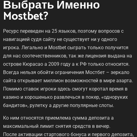
Выбрать Именно
Mostbet?
Ресурс переведен на 25 языков, поэтому вопросов с
навигацией судя сайту не существует ни у одного
игрока. Легально и Mostbet сыграть только получится
для нас соотечественников, так же лицензия выдана на
острове Кюрасао а 2009 году а к РФ только относится.
Всегда нельзя обойти ограничения Мостбет – зеркало
сайта открывает миллион возможностей в мире азарта.
Помимо ставок игроки здесь смогут коротал время в
казино и хорошенько развлечься в покер, «одноруких
бандитов», рулетку а другие популярные слоты.
Ко ним относятся приемлема сумма депозита а
максимальный лимит снятия средств в вечер.
После активации стартового бонуса и первого депозита,