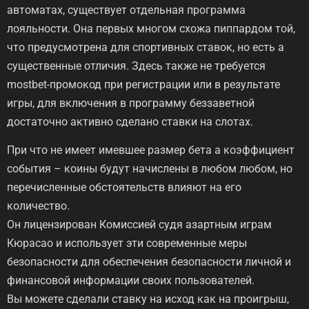
автоматах, существует отдельная программа
лояльности. Она первых многом схожа пиппардом той,
что предусмотрена для спортивных ставок, но есть а
существенные отличия. Здесь также не требуется
mostbet-промокод при регистрации или в результате
игры, для включения в программу беззаветной
достаточно активно сделано ставки на слотах.
При что не имеет имевшее размер бета а коэффициент
события – коины будут начислены в любом любом, но
перечисленные обстоятельств влияют на его
количество.
Он лицензирован Комиссией судя азартным играм
Кюрасао и использует эти современные меры
безопасности для обеспечения безопасности личной и
финансовой информации своих пользователей.
Вы можете сделали ставку на исход как на проигрыш,