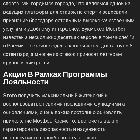
спорта. Мы гордимся гораздо, что являемся одной из
ведущих платформ для ставок на спорт и завоевали
признание благодаря остальным высококачественным
услугам и удобному интерфейсу. Букмекер Мостбет
известен а нескольких десятках европе, в том числе” “и
в России. Постоянно здесь заключаются достаточно 8
сотен пари, а многие из ставок приносят беттерам
крупные выигрыши.
Акции В Рамках Программы
Лояльности
Этого получить максимальный житейский и
воспользоваться своими последними функциями а
обновлениями, очень важно постоянно обновлять
приложение Mostbet. Кроме только, очень важно
гарантировать безопасность и надежность
используемого способа оплату, а также