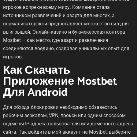
игроков вопреки всему миру. Компания стала
источником развлечений и азарта для многих, а
нормализаторской предоставляет множество сил для
выигрышей. Онлайн-казино и букмекерская контора
Mostbet – как место, где азарт и развлечения
соединяются воедино, создавая уникальных опыт для
игроков.
Как Скачать
Приложение Mostbet
Для Android
Для обхода блокировки необходимо обзавестись
рабочим зеркалом, VPN, прокси или одним способом
подмены IP-адреса пользователя или доменного адреса
сайта. Так войдите в мой аккаунт на Mostbet, выберите