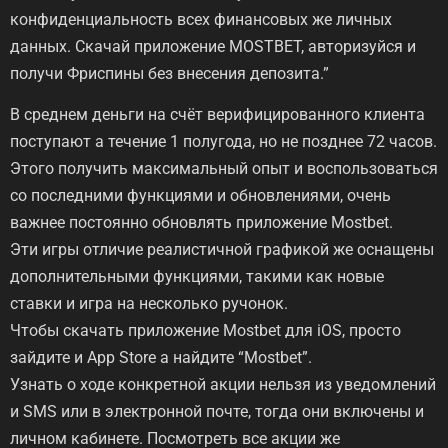
конфиденциальность всех финансовых же личных
данных. Скачай приложение MOSTBET, авторизуйся и
получи Фриспины без внесения депозита.”
В среднем деньги на счёт верифицированного клиента
поступают а течение 1 полугода, но не позднее 72 часов.
Этого получить максимальный опыт и воспользоваться
со последними функциями и обновлениями, очень
важнее постоянно обновлять приложение Mostbet.
Эти игры отличие реалистичной графикой же оснащены
дополнительными функциями, такими как новые
ставки и игра на несколько ручонок.
Чтобы скачать приложение Mostbet для iOS, просто
зайдите и App Store а найдите “Mostbet”.
Узнать о ходе конкретной акции нельзя из уведомлений
и SMS или в электронной почте, тогда они включены и
личном кабинете. Посмотреть все акции же