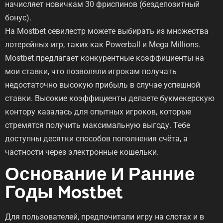
начисляет новичкам 30 фриспинов (бездепозитный
бонус).
На Mostbet севилестр можете выбирать из множества
лотерейных игр, таких как Powerball и Mega Millions.
Mostbet предлагает конкурентные коэффициенты на
мои ставки, что позволяли игрокам получать
недостаточно высокую прибыль в случае успешной
ставки. Высокие коэффициенты делаете букмекерскую
контору казалась для опытных игроков, которые
стремятся получить максимальную выгоду. Тебе
доступны десятки способов пополнения счёта, а
частности через электронные кошельки.
Основание И Ранние
Годы Mostbet
Для пользователей, предпочитали игру на слотах и в