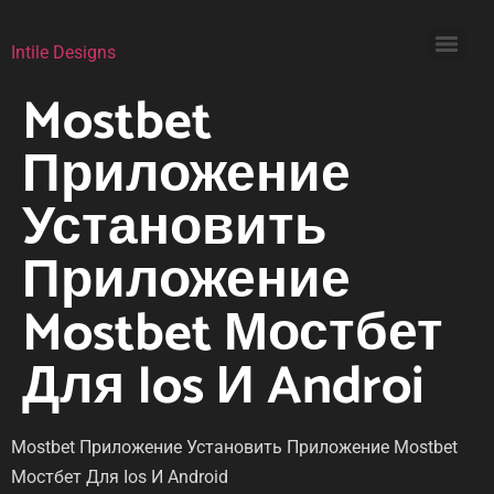
Intile Designs
Mostbet
Приложение
Установить
Приложение
Mostbet Мостбет
Для Ios И Androi
Mostbet Приложение Установить Приложение Mostbet
Мостбет Для Ios И Android