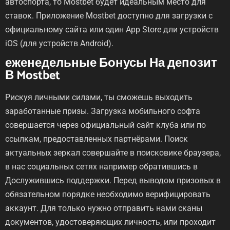
автоспорта, то Mostbet будет идеальным место для
ставок. Приложение Mostbet доступно для загрузки с
официальному сайта или один App Store дли устройств
iOS (для устройств Android).
еженедельные Бонусы На депозит
В Mostbet
Рискуя личными силами, ты сможешь выходить
заработанные призы. Загрузка мобильного софта
совершается через официальный сайт клуба или по
ссылкам, предоставленных партнёрами. Поиск
актуальных зеркал совершайте в поисковике браузера,
в нас социальных сетях например обратившись в
Дослужившись поддержки. Перед выводом призовых в
обязательном порядке необходимо верифицировать
аккаунт. Для только нужно отправить нами сканы
документов, удостоверяющих личность, или проходит