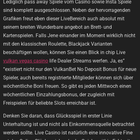
Lediglich pass away Spiele vom Casino sowie Insta Spiele
sind komplett ausgeschlossen. Neben der hervorragenden
Grafiken freut eben dieser LiveBereich auch absolut mit
seinem breiten Wunderbare angebot an Brett- und
Kartenspielen. Falls Jene einander im Moment wirklich nicht
mit den klassischen Roulette, Blackjack Varianten
beschäftigen wollen, können Sie einen Blick in chip Live
vulkan vegas casino
life Dealer Streams werfen. Ja, es”
“existiert nicht nur den VulkanBet No Deposit Bonus für neue
Spieler, auch bereits registrierte Mitglieder können sich über
wöchentliche Boni freuen. So gibt es jeden Mittwoch einen
wöchentlichen Einzahlungsbonus, der zugleich mit
Freispielen für beliebte Slots erreichbar ist.
Denken Sie daran, dass Glücksspiel in erster Linie
Unterhaltung ist und nicht als Einkommensquelle betrachtet
werden sollte. Live Casino ist natürlich eine innovative Fine