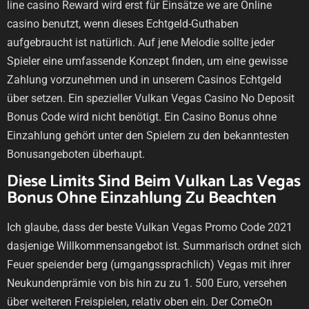
line casino Reward wird erst für Einsätze we are Online
casino benutzt, wenn dieses Echtgeld-Guthaben
aufgebraucht ist natürlich. Auf jene Melodie sollte jeder
Spieler eine umfassende Konzept finden, um eine gewisse
Zahlung vorzunehmen und in unserem Casinos Echtgeld
über setzen. Ein spezieller Vulkan Vegas Casino No Deposit
Bonus Code wird nicht benötigt. Ein Casino Bonus ohne
Einzahlung gehört unter den Spielern zu den bekanntesten
Bonusangeboten überhaupt.
Diese Limits Sind Beim Vulkan Las Vegas
Bonus Ohne Einzahlung Zu Beachten
Ich glaube, dass der beste Vulkan Vegas Promo Code 2021
dasjenige Willkommensangebot ist. Summarisch ordnet sich
Feuer speiender berg (umgangssprachlich) Vegas mit ihrer
Neukundenprämie von bis hin zu zu 1. 500 Euro, versehen
über weiteren Freispielen, relativ oben ein. Der ComeOn