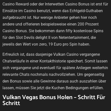
Casino Reward oder der Interwetten Casino Bonus ist erst für
Einsätze im Casino benutzt, wenn das Echtgeld-Guthaben
aufgebraucht ist. Nur wenige Anbieter gehen hier noch
andere und offerieren beispielsweise einen 200 Prozent
Casino Bonus. Sie bekommen dann fifty kostenlose Spins
für den Slot Devils delight II von Netentertainment, die
jeweils den Wert von zero, 19 Euro pro Spin haben.
Erfreulich ist, dass dasjenige Vulkan Casino vergangene
Chatverläufe in einer Kontakthistorie speichert. Somit lassen
sich vergangene und eventuell für spätere Anliegen weiterhin
relevante Chats nochmals nachvollziehen. Um gegenseitig
den Bonus sowie alle Gewinne daraus auch auszahlen über
lassen, müssen Sie jetzt die Kuchen Bedingungen erfüllen.
Vulkan Vegas Bonus Holen – Schritt Für
Schritt