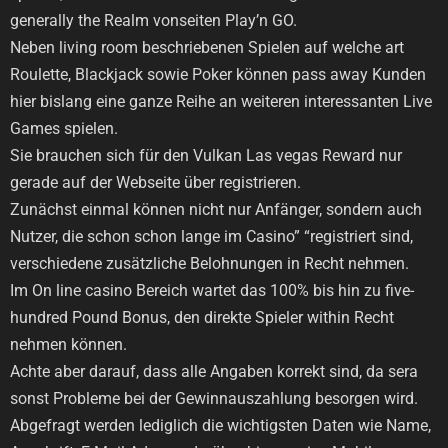
generally the Realm vonseiten Play’n GO.
Neben living room beschriebenen Spielen auf welche art
Roulette, Blackjack sowie Poker können pass away Kunden
hier bislang eine ganze Reihe an weiteren interessanten Live
Games spielen.
Sie brauchen sich für den Vulkan Las vegas Reward nur
gerade auf der Webseite über registrieren.
Zunächst einmal können nicht nur Anfänger, sondern auch
Nutzer, die schon schon lange im Casino” “registriert sind,
verschiedene zusätzliche Belohnungen in Recht nehmen.
Im On line casino Bereich wartet das 100% bis hin zu five-
hundred Pound Bonus, den direkte Spieler within Recht
nehmen können.
Achte aber darauf, dass alle Angaben korrekt sind, da sera
sonst Probleme bei der Gewinnauszahlung besorgen wird.
Abgefragt werden lediglich die wichtigsten Daten wie Name,