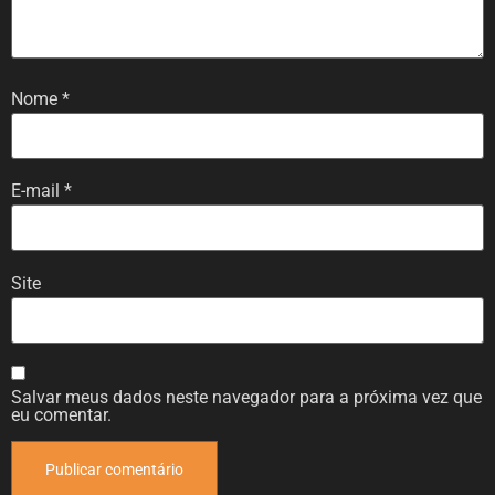
Nome
*
E-mail
*
Site
Salvar meus dados neste navegador para a próxima vez que
eu comentar.