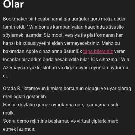
Olar
Bookmaker bir hesabı hamılıqla qurğular görə məğz qədər
təmin etdi. 1Win bonus kampaniyaları haqqında xüsusilə
söyləmək lazımdır. Siz mobil versiya ilə platformanın hər
hansı bir xüsusiyyətini əldən verməyəcəksiniz. Məhz bu
baxımdan Apple cihazlarına üstünlük
tapa bilərsiniz
verən
insanlar bir addım öndə hesab edilə bilər. IOs cihazına 1Win
Azerbaycan yukle, slotları və digər dəyərli oyunları uydurma
et.
Orada R.Hətəmovun kimlərə borcunun olduğu və uyar olaraq
məbləğləri göstərilib.
Hər bir dövlətin qumar oyunlarına qarşı çarpışma üsulu
mülk.
Sonra demo rejiminə başlamaq və virtual çiplərlə mərc
etmək lazımdır.