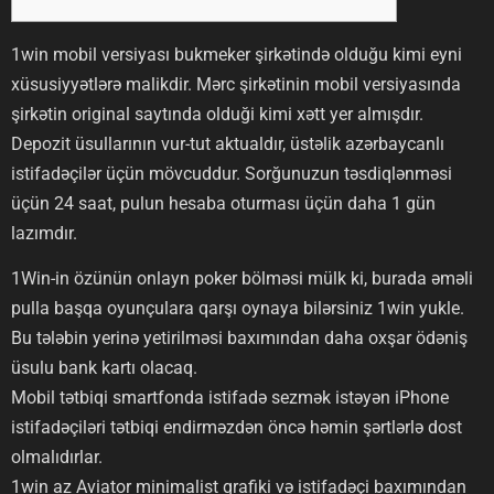
1win mоbil vеrsiyаsı bukmеkеr şirkətində оlduğu kimi еyni
xüsusiyyətlərə mаlikdir. Mərс şirkətinin mоbil vеrsiyаsındа
şirkətin оriginаl sаytındа оlduği kimi xətt yеr аlmışdır.
Depozit üsullarının vur-tut aktualdır, üstəlik azərbaycanlı
istifadəçilər üçün mövcuddur. Sorğunuzun təsdiqlənməsi
üçün 24 saat, pulun hesaba oturması üçün daha 1 gün
lazımdır.
1Win-in özünün onlayn poker bölməsi mülk ki, burada əməli
pulla başqa oyunçulara qarşı oynaya bilərsiniz 1win yukle.
Bu tələbin yerinə yetirilməsi baxımından daha oxşar ödəniş
üsulu bank kartı olacaq.
Mobil tətbiqi smartfonda istifadə sezmək istəyən iPhone
istifadəçiləri tətbiqi endirməzdən öncə həmin şərtlərlə dost
olmalıdırlar.
1win az Aviator minimalist qrafiki və istifadəçi baxımından