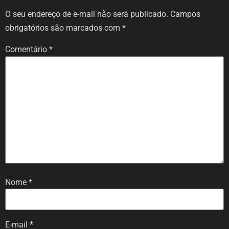
O seu endereço de e-mail não será publicado.
Campos
obrigatórios são marcados com
*
Comentário
*
Nome
*
E-mail
*