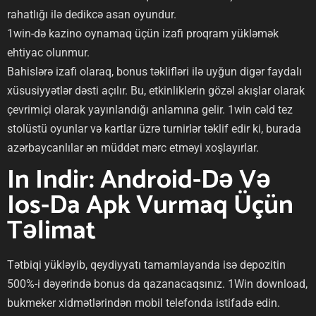
rahatlığı ilə dedikcə asan oyundur.
1win-də kazino oynamaq üçün izafi proqram yükləmək
ehtiyac olunmur.
Bahislərə izafi olaraq, bonus təklifləri ilə uyğun digər faydalı
xüsusiyyətlər dəsti açılır. Bu, etkinliklerin gözəl akışlar olarak
çevrimiçi olarak yayınlandığı anlamına gelir. 1win cəld tez
stolüstü oyunlar və kartlar üzrə turnirlər təklif edir ki, burada
azərbaycanlılar ən müddət mərc etməyi xoşlayırlar.
In Indir: Android-Də Və
Ios-Da Apk Vurmaq Üçün
Təlimat
Tətbiqi yükləyib, qeydiyyatı tamamlayanda isə depozitin
500%-i dəyərində bonus da qazanacaqsınız. 1Win download,
bukmeker xidmətlərindən mobil telefonda istifadə edin.