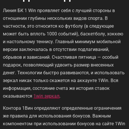
Линия БК 1 Win проявляет себя с лучшей стороны в
отношении глубины нескольких видов спорта. В
частности, это относится ко футболу (в следующее
может быть вплоть 1000 событий), баскетболу, хоккею
и настольному теннису. Главный минимум мобильной
версии заключалась в отсутствии подлагиваний,
обрывов и зависаний. Счастливая пятница — особый
подарок, позволяющий удвоить размер внесенных
денег. Технологии быстро развиваются, и использовать
зеркал никак только скажется на аккаунте 1Win. Вся
информация, состояние счета же история ставок
оказываются
1win зеркал
.
Контора 1Вин определяют определенные ограничения
же правила для использования бонусов. Важным
компонентом при использовании бонусов на сайте 1Win