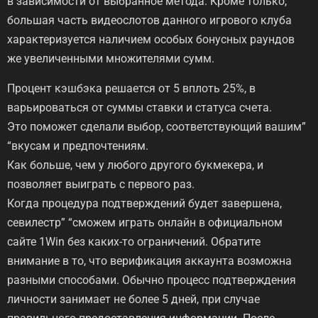
в зависимости от выбранное метода. Кроме только,
большая часть видеослотов данного игрового клуба
характеризуется наличием особых бонусных раундов
же увеличенными множителями сумм.
Процент кэшбэка решается от 5 вплоть 25%, в
варьироваться от суммы ставки и статуса счета.
Это поможет сделали выбор, соответствующий вашим”
“вкусам и предпочтениям.
Как больше, чем у любого другого букмекера, и
позволяет выиграть с первого раз.
Когда процедура подтверждений будет завершена,
севилестр” “сможем играть онлайн в официальном
сайте 1Win без каких-то ограничений. Обратите
внимание в то, что верификация аккаунта возможна
разными способами. Обычно процесс подтверждения
личности занимает не более 5 дней, при случае