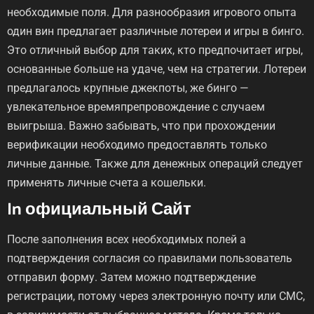
необходимые поля. Для разнообразия игрового опыта
один вин предлагает различные лотереи и игры в бинго.
Это отличный выбор для таких, кто предпочитает игры,
основанные больше на удаче, чем на стратегии. Лотереи
предлагалось крупные джекпоты, же бинго —
увлекательное времяпрепровождение с случаем
выигрыша. Важно забывать, что при прохождении
верификации необходимо предоставлять только
личные данные. Также для денежных операций следует
применять личные счета а кошельки.
In официальный Сайт
После заполнения всех необходимых полей а
подтверждения согласия со правилами пользователь
отправил форму. Затем можно подтверждение
регистрации, потому через электронную почту или СМС,