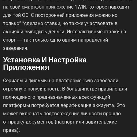
на свой смартфон приложение 1WIN, которое подходит
для той ОС. С посторонней приложения можно но
только” “сделано ставки, но также участвовать в
акциях и выводить деньги. Интерактивные ставки на
спорт ― так только одно одним направлений
заведения.
Установка И Настройка
Приложения
Сериалы и фильмы на платформе 1win завоевали
огромную популярность. В большинстве правило для
полноценного предназначенных всех функций
платформы потребуется верификация аккаунта. Это
может включать подтверждение личности прошло
отправку документов (паспорт или водительские
права).