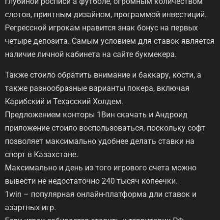
глубиной росписи а футболе, огромным количеством
слотов, приятным дизайном, программой инвестиций.
Регрессной игрокам нравится знак бонус на первых
четыре депозита. Самым условием для ставок является
наличие личной кабинета на сайте букмекера.
Также стоило обратить внимание и баккару, кости, а
также разнообразные варианты покера, включая
Карибский и Техасский Холдем.
Предложением конторы 1Вин скачать и Андроид
приложение стоило воспользоваться, поскольку софт
позволяет максимально удобнее делать ставки на
спорт в Казахстане.
Максимально и день из того игрового счета можно
вывести не недостаточно 240 тысяч копеечки.
1win – популярная онлайн-платформа дли ставок и
азартных игр.