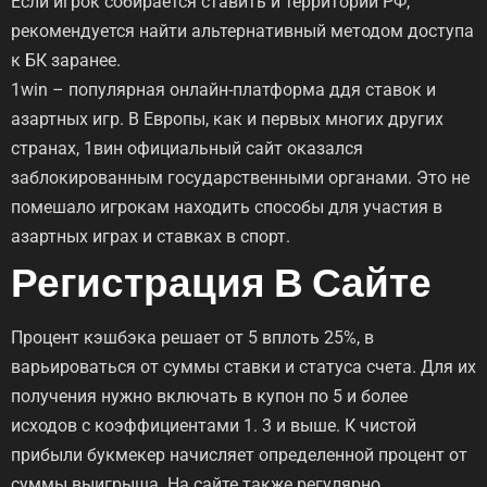
Если игрок собирается ставить и территории РФ,
рекомендуется найти альтернативный методом доступа
к БК заранее.
1win – популярная онлайн-платформа ддя ставок и
азартных игр. В Европы, как и первых многих других
странах, 1вин официальный сайт оказался
заблокированным государственными органами. Это не
помешало игрокам находить способы для участия в
азартных играх и ставках в спорт.
Регистрация В Сайте
Процент кэшбэка решает от 5 вплоть 25%, в
варьироваться от суммы ставки и статуса счета. Для их
получения нужно включать в купон по 5 и более
исходов с коэффициентами 1. 3 и выше. К чистой
прибыли букмекер начисляет определенной процент от
суммы выигрыша. На сайте также регулярно