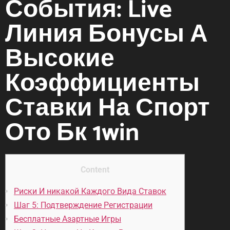
События: Live
Линия Бонусы А
Высокие
Коэффициенты
Ставки На Спорт
Ото Бк 1win
Content
Риски И никакой Каждого Вида Ставок
Шаг 5: Подтверждение Регистрации
Бесплатные Азартные Игры