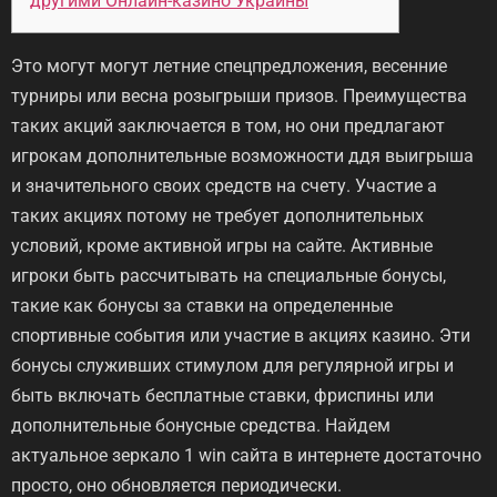
другими Онлайн-казино Украины
Это могут могут летние спецпредложения, весенние
турниры или весна розыгрыши призов. Преимущества
таких акций заключается в том, но они предлагают
игрокам дополнительные возможности ддя выигрыша
и значительного своих средств на счету. Участие а
таких акциях потому не требует дополнительных
условий, кроме активной игры на сайте. Активные
игроки быть рассчитывать на специальные бонусы,
такие как бонусы за ставки на определенные
спортивные события или участие в акциях казино. Эти
бонусы служивших стимулом для регулярной игры и
быть включать бесплатные ставки, фриспины или
дополнительные бонусные средства. Найдем
актуальное зеркало 1 win сайта в интернете достаточно
просто, оно обновляется периодически.