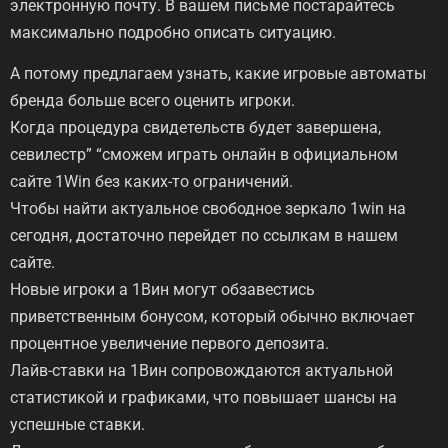
электронную почту. В вашем письме постарайтесь
максимально подробно описать ситуацию.
А потому предлагаем узнать, какие игровые автоматы
бренда больше всего оценить игроки.
Когда процедура свидетельств будет завершена,
севилестр” “сможем играть онлайн в официальном
сайте 1Win без каких-то ограничений.
Чтобы найти актуальное свободное зеркало 1win на
сегодня, достаточно перейдет по ссылкам в нашем
сайте.
Новые игроки а 1Вин могут обзавестись
приветственным бонусом, который обычно включает
процентное увеличение первого депозита.
Лайв-ставки на 1Вин сопровождаются актуальной
статистикой и графиками, что повышает шансы на
успешные ставки.