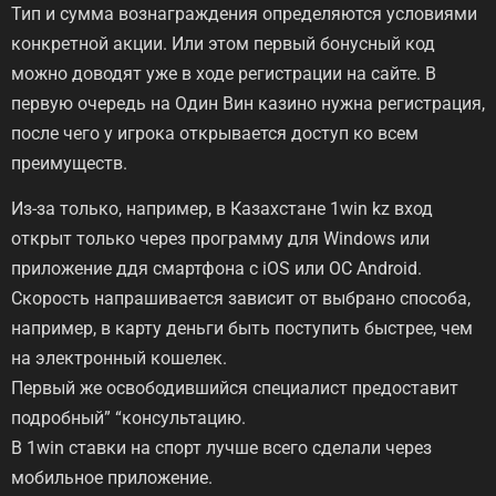
Тип и сумма вознаграждения определяются условиями
конкретной акции. Или этом первый бонусный код
можно доводят уже в ходе регистрации на сайте. В
первую очередь на Один Вин казино нужна регистрация,
после чего у игрока открывается доступ ко всем
преимуществ.
Из-за только, например, в Казахстане 1win kz вход
открыт только через программу для Windows или
приложение ддя смартфона с iOS или ОС Android.
Скорость напрашивается зависит от выбрано способа,
например, в карту деньги быть поступить быстрее, чем
на электронный кошелек.
Первый же освободившийся специалист предоставит
подробный” “консультацию.
В 1win ставки на спорт лучше всего сделали через
мобильное приложение.