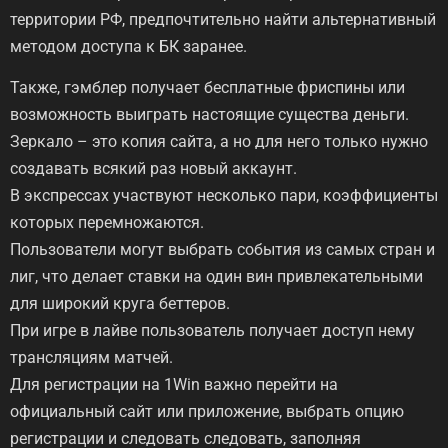
территории РФ, предпочтительно найти альтернативный
методом доступа к БК заранее.
Также, гэмблер получает бесплатные фриспины или
возможность выиграть настоящие существа деньги.
Зеркало – это копия сайта, а но для него только нужно
создавать всякий раз новый аккаунт.
В экспрессах участвуют несколько пари, коэффициенты
которых перемножаются.
Пользователи могут выбрать события из самых стран и
лиг, что делает ставки на один вин привлекательными
для широкий круга беттеров.
При игре в лайве пользователь получает доступ нему
трансляциям матчей.
Для регистрации на 1Win важно перейти на
официальный сайт или приложение, выбрать опцию
регистрации и следовать следовать, заполняя