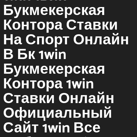
Букмекерская
Контора Ставки
На Спорт Онлайн
В Бк 1win
Букмекерская
Контора 1win
Ставки Онлайн
Официальный
Сайт 1win Все