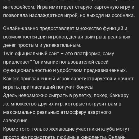
интерфейсом. Игра имитирует старую карточную игру и
позволяла наслаждаться игрой, но выходя из особняка.
Онлайн-казино предоставляет множество функций и
возможностей для игроков, делая выигрыш реальных
денег простым и увлекательным.
1win официальный сайт – это платформа, саму
привлекает” “внимание пользователей своей
функциональностью и удобством предназначенных.
Как же приглашенный игрок зарегистрируется и начнет
играть, пригласивший получит бонусы.
Здесь невозможно сыграть в рулетку, покер, баккару
же множество других игр, которые погрузят вам в
максимально реальных атмосферу азартного
заведения.
Кроме того, только желающие участники клуба могут
просто же посмотреть любимые киноленты. Онлайн