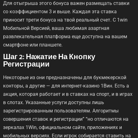
Для отыгрыша этого бонуса важен размещать ставки
со коэффициентом 3 и выше. Каждая эта ставка
приносит трети бонуса на твой реальный счет. С 1win
Мобильной Версией, ваша любимая азартная
развлекательная платформа еще доступна на вашем
смартфоне или планшете.
Шаг 2: Нажатие На Кнопку
Регистрации
Некоторые из они предназначены для букмекерской
конторы, а другие — для интернет-казино 1Вин. Есть а
акция, которая работает и в ставках на спорт, и в играх
в слотах. Указанные услуги доступны лишь
зарегистрированным пользователям. Алгоритмы
совершения ставок и регистрации” “но отличаются на
зеркалах 1Win, официальном сайте, приложениях и
мобильных версиях. Если игрок собирается ставить на