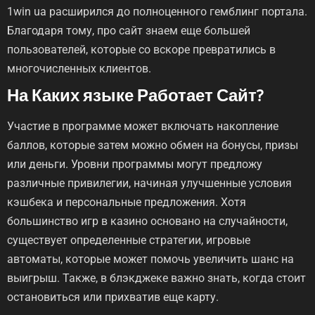
1win ua расширился до полноценного гемблинг портала.
Благодаря тому, про сайт знаем еще большей
пользователей, которые со вскоре превратились в
многочисленных клиентов.
На Каких языке Работает Сайт?
Участие в программе может включать накопление
баллов, которые затем можно обмен на бонусы, призы
или деньги. Уровни программы могут предложу
различные привилегии, начиная улучшенные условия
кэшбека и персональные предложения. Хотя
большинство игр в казино основано на случайности,
существует определенные стратегии, игровые
автоматы, которые может помочь увеличить шанс на
выигрыш. Также, в блэкджеке важно знать, когда стоит
остановиться или прихватив еще карту.