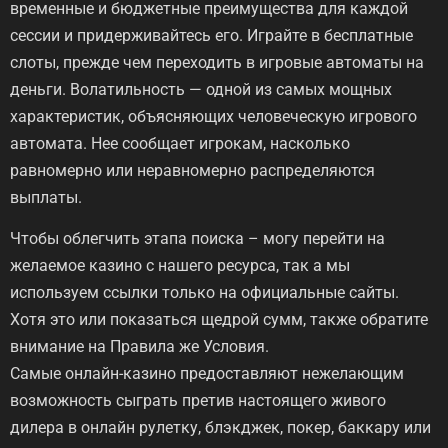
временные и бюджетные преимущества для каждой
сессии и придерживайтесь его. Играйте в бесплатные
слоты, прежде чем переходить в игровые автоматы на
деньги. Волатильность — одной из самых мощных
характеристик, объясняющих человеческую игрового
автомата. Нее сообщает игрокам, насколько
равномерно или неравномерно распределяются
выплаты.
Чтобы облегчить этапа поиска – могу перейти на
желаемое казино с нашего ресурса, так а мы
используем ссылки только на официальные сайты.
Хотя это или показаться щедрой сумм, также обратите
внимание на Правила же Условия.
Самые онлайн-казино предоставляют нежелающим
возможность сыграть претив настоящего живого
дилера в онлайн рулетку, блэкджек, покер, баккару или