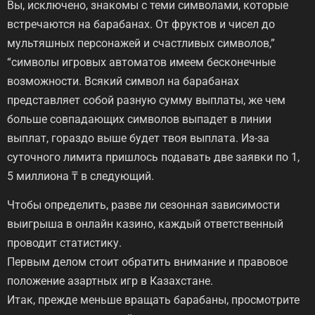
Вы, исключено, знакомы с теми символами, которые
встречаются на барабанах. От фруктов и чисел до
мультяшных персонажей и счастливых символов,”
“символы игровых автоматов имеем бесконечные
возможности. Всякий символ на барабанах
представляет собой разную сумму выплаты, же чем
больше совпадающих символов выпадет в линии
выплат, гораздо выше будет твоя выплата. Из-за
суточного лимита пришлось подавать две заявки по 1,
5 миллиона ₸ в следующий.
Чтобы определить, разве ли сезонная зависимости
выигрыша в онлайн казино, каждый ответственный
проводит статистику.
Первым делом стоит обратить внимание и правовое
положение азартных игр в Казахстане.
Итак, прежде меньше вращать барабаны, просмотрите