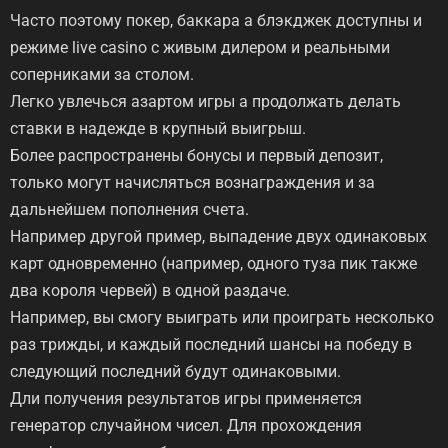
Часто поэтому покер, баккара а блэкджек доступны и
режиме live casino с живым дилером и реальными
соперниками за столом.
Легко увлечься азартом игры а продолжать делать
ставки в надежде в крупный выигрыш.
Более распространены бонусы и первый депозит,
только могут начисляться вознаграждения и за
дальнейшем пополнения счета.
Например другой пример, выпадение двух одинаковых
карт одновременно (например, одного туза пик также
два короля червей) в одной раздаче.
Например, вы смогу выиграть или проиграть несколько
раз трижды, и каждый последний шансы на победу в
следующий последний будут одинаковыми.
Дли получения результатов игры применяется
генератор случайном чисел. Для прохождения