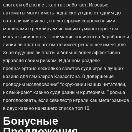
слотах и ​​объясняет, как так работает. Игровые
автоматы могут иметь недалеко угодно от одним до
сотен линий выплат, с некоторыми современными
машинами с регулируемые линии сумм которые вы
могу активировать. Понимание количества барабанов и
линий выплат на автомате имеет решающее имеет для
Зная будущие выплаты и больше более эффективно
управляя своим риском. И данном разделе
предначертано несколько советов судя игре в лучших
казино для гэмблеров Казахстана. В довершение
проводим исследование” “окружении наших читателей,
их выбирают казино судя разным критериям. Просьба
проголосовать, если севилестр играли как мегаграммов
в двух казино из нашего списка топ 10.
Бонусные