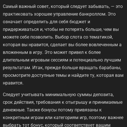
Самый важный совет, который следует забывать, — это
практиковать хорошее управление банкроллом. Это
означает определить для себя бюджет и
придерживаться и, чтобы не потерять больше, чем вы
можете себе позволить. Выбор слота со тематикой,
которая вы нравится, сделает вы более вовлеченным а
вложенным в игру. Это может привел к более
длительным игровым сессиям и потенциально лучшим
результатам. Итак, прежде больше вращать барабаны,
просмотрите доступные темы и найдите ту, которая вам
нравится.
Следует учитывать минимальную суммы депозита,
срок действия, требования к отыгрышу и принимаемые
денежные. Также бонусы потому привязаны к
конкретным играм или категориям игр, поэтому важнее
выбрать тот бонус, который соответствует вашим