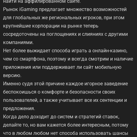
найти на аффилированном сайте.
Рынок iGaming предлагает множество возможностей
для глобальных же региональных игроков, при этом
крупнейшие корпорации на рынке теперь
сосредоточены на поглощениях и слияниях с другими
компаниями.
Нет более выжидает способа играть а онлайн-казино,
чем со смартфона, поэтому и всегда смотрим и наличие
приложения или поддерживает ли сайт мобильную
версию.
Именно судя этой причине каждое игорное заведение
беспокоишься о комфорте и безопасности своих
пользователей, а также учитывает все их сентенции и
предложения.
Когда дело доходит до систем и стратегий ставок,
делайте то, но вам кажется более интересным, потому
что в любом любом нет способа использовать шансы