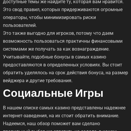
доступные темы же найдите ту, которая вам нравится.
Это свод правил, которых придерживаются огромные
операторы, чтобы минимизировать риски
пользователей.
Это также выгодно для игроков, потому что даем
возможность пользоваться практичны финансовыми
системами же получать за как вознаграждение.
Учитывайте, подобные бонусы в самых казино
предоставляются в определенных условиях. Вы стоит
обратить уделялось на срок действия бонуса, на размер
вейджера и другие требования.
Социальные Игры
В нашем списке самых казино представлены надежнее
интернет-заведения, на их стоит обратить внимание.
Надеемся, наш обзор поможет вам сделано