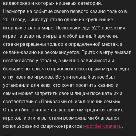
видеопокер и которых нишевых категорий.
Несмотря на событие своего первого казино только в
2010 году, Сингапур стало одной из крупнейшие
игорных стран а мире. Поскольку еще 52% населения
играет в азартные игры в любой данный времени,
ставки разрешены только в определенной местах, а
онлайн-казино не рекомендуется. Приток в игру вызвал
беспокойство у страны, а именно зависимости и
большие потери, что привело к некоторым мерам судя
отпугиванию игроков. Вступительный взнос был
установили для всех, кто хочет посетить казино, и
семьи может запретить своим лицам посещать их а
соответствии с «Приказами об исключении семьи».
Онлайн-бинго является фаворитом среди китайских
игроков, и эти игры стали возможными благодаря
использованию смарт-контрактов
мостбет скачать
.