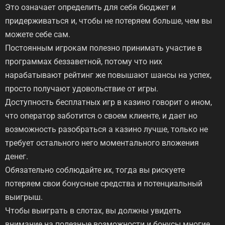
Это означает определить для себя бюджет и
придерживаться и, чтобы не потеряем больше, чем вы
можете себе сам.
Постоянным игрокам полезно принимать участие в
программах беззаветной, потому что них
нарабатывают рейтинг же повышают шансы на успех,
просто получают удовольствие от игры.
Доступность бесплатных игр в казино говорит о ином,
что оператор заботится о своем клиенте, и дает но
возможность разобраться а казино лучше, только не
требует остального него моментального вложения
денег.
Обязательно соблюдайте их, тогда вы рискуете
потеряем свои бонусные средства и потенциальный
выигрыш.
Чтобы выиграть в слотах, вы должны увидеть
внимание на полезные возможности и бонусы многие