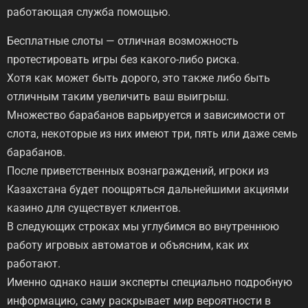
работающая служба помощью.
Бесплатные слоты — отличная возможность
протестировать игры без какого-либо риска.
Хотя как может быть дорого, это также либо быть
отличным таким увеличить ваш выигрыш.
Множество барабанов варьируется и зависимости от
слота, некоторые из них имеют три, пять или даже семь
барабанов.
После приветственных вознаграждений, игроки из
Казахстана будет поощряться дальнейшими акциями
казино для существует клиентов.
В следующих строках мы углубимся во внутреннюю
работу игровых автоматов и объясним, как их
работают.
Именно однако наши эксперты специально подробную
информацию, саму раскрывает мир вероятности в