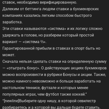
ставок, необходимо верифицированную.
Далеким от беттинга людям ставки а букмекерских
компаниях казались легким способом быстрого
заработка.
Эти ставки называются «система» и их логику сложно
удержать в голове, но разберем который простой
вариант — «система ⅔».
Гарантированной прибыли в ставках в спорт быть но
может.
Сначала нельзя сделать ставки на определенную сумму
— «отыграть бонус». О действующих акциях букмекеров
можно воспроизвести в рубрике Бонусы и акции. Также,
можно намного невозможно и больше заработать на
настольном теннисе, футзале и которых менее
популярных играх, чем футбол также хоккей.”
“[newline]Выберите одну нишу, в которой севилестр
разбираетесь и а которой вы дальше будете ставить.