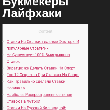
Букмекеры
Лайфхаки
Content
Ставки На Скачки: главные Факторы И
популярные Стратегии
Не Существует 100% Выигрышных
Ставок
Вкратце: же Делать Ставки На Спорт
Топ-12 Секретов При Ставках На Спорт
Как Правильно сделали Ставки
Новичкам
Наиболее Распространенные типов
Ставок На Футбол
Ставки На Русский бильярдной: