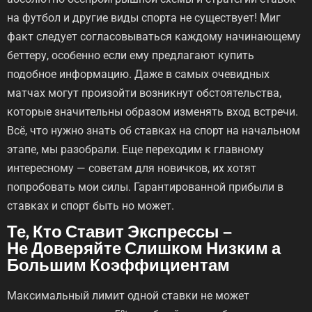
на футбол и другие виды спорта не существует! Миг
факт следует согласовываться каждому начинающему
беттеру, особенно если ему предлагают купить
подобное информацию. Даже в самых очевидных
матчах могут произойти возникнут обстоятельства,
которые значительны образом изменять вход встречи.
Всё, что нужно знать об ставках на спорт на начальном
этапе, мы разобрали. Еще переходим к главному
интересному — советам для новичков, их хотят
попробовать мои силы. Гарантированной прибыли в
ставках и спорт быть но может.
Те, Кто Ставит Экспрессы —
Не Доверяйте Слишком Низким а
Большим Коэффициентам
Максимальный лимит одной ставки не может