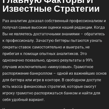
Главную Факторы И
Известные Стратегии
Раз аналитик доказал собственный профессионализм и
получал самые высокие оценки нашей редакции. Когда
Вы не являетесь достаточными знаниями – обратитесь
к профессионалу. Зачастую беттеры пытаются узнать
секреты ставок самостоятельно и выиграть, не
прибегая к помощи опытных аналитиков. Это
однозначно похвально, однако результаты а 99%
случаев исключительно «минусовые». Грамотное
распоряжение банкроллом – одной из важнейших основ
для беттера или игре в конторе. В свободном доступе
есть масса финансовых стратегий, которые смогут
игроку грамотно распоряжаться банком и найти для
себя удобный вариант.