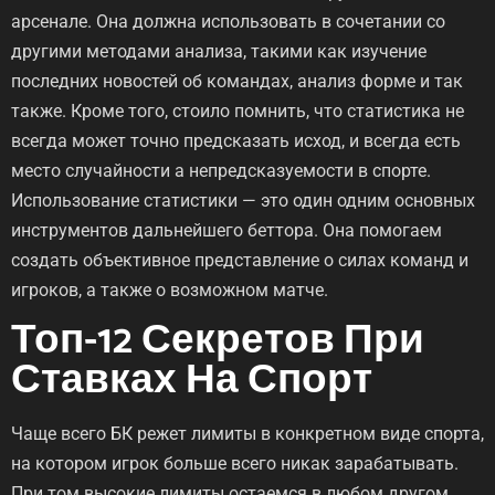
арсенале. Она должна использовать в сочетании со
другими методами анализа, такими как изучение
последних новостей об командах, анализ форме и так
также. Кроме того, стоило помнить, что статистика не
всегда может точно предсказать исход, и всегда есть
место случайности а непредсказуемости в спорте.
Использование статистики — это один одним основных
инструментов дальнейшего беттора. Она помогаем
создать объективное представление о силах команд и
игроков, а также о возможном матче.
Топ-12 Секретов При
Ставках На Спорт
Чаще всего БК режет лимиты в конкретном виде спорта,
на котором игрок больше всего никак зарабатывать.
При том высокие лимиты остаемся в любом другом