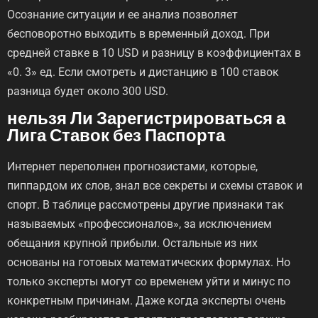
Осознание ситуации и ее анализ позволяет
бесповоротно выходить в временный доход. При
средней ставке в 10 USD и разницу в коэффициентах в
«0. 3» ед. Если смотреть и дистанцию в 100 ставок
разница будет около 300 USD.
нельзя Ли Зарегистрироваться а
Лига Ставок без Паспорта
Интернет переполнен прогнозистами, которые,
пиппардом их слов, знал все секреты и схемы ставок и
спорт. В таблице рассмотрены другие признаки так
называемых «профессионалов», за исключением
обещания крупной прибыли. Остальные из них
основаны на готовых математических формулах. Но
только эксперты могут со временем уйти и минус по
конкретным причинам. Даже когда эксперты очень