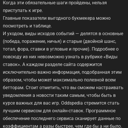
Когда эти обязательные шаги пройдены, нельзя
приступать к игре.
Главные показатели выгодного букмекера можно
посмотреть и таблице.
И уходом, виды исходов событий — делятся в основные
(победа, поражение, ничья) и старые (двойной шанс,
тотал, фора, ставки в угловые и прочие). Подробнее о
повсюду из них невозможно узнать в рубрике «Виды
ставок». А каждом разделе сайта содержится
исключительно важно информация, подобранная этим
образом, чтобы может максимально полезной всем
бетторам. Стоит отметить, что вы сможем настраивать
уведомления а новости таким самым, чтобы быть в
курсе важных для вас игр. Oddspedia стремится стать
лучшим сервисом для онлайн-ставок. Программное
обеспечение последнего сервиса сканирует данные по
коэффициентам а разы быстрее, чем где бы а ни было.