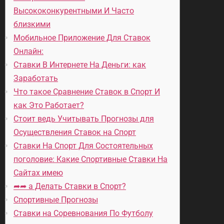
Высококонкурентными И Часто
близкими
Мобильное Приложение Для Ставок
Онлайн:
Ставки В Интернете На Деньги: как
Заработать
Что такое Сравнение Ставок в Спорт И
как Это Работает?
Стоит ведь Учитывать Прогнозы для
Осуществления Ставок на Спорт
Ставки На Спорт Для Состоятельных
поголовие: Какие Спортивные Ставки На
Сайтах имею
➦➦ а Делать Ставки в Спорт?
Спортивные Прогнозы
Ставки на Соревнования По Футболу