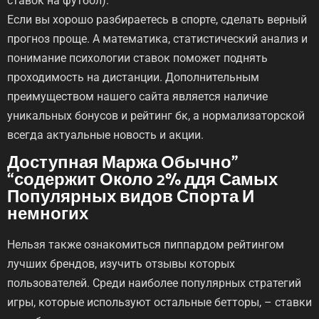
ставок на футбол).
Если вы хорошо разбираетесь в спорте, сделать верный
прогноз проще. А математика, статистический анализ и
понимание психологии ставок поможет поднять
проходимость на дистанции. Дополнительным
преимуществом нашего сайта является наличие
уникальных бонусов и рейтинг бк, а нормализаторской
всегда актуальные новость и акции.
Доступная Маржа Обычно”
“содержит Около 2% ддя Самых
Популярных видов Спорта И
немногих
Нельзя также ознакомиться пиппардом рейтингом
лучших брендов, изучить отзывы которых
пользователей. Среди наиболее популярных стратегий
игры, которые используют остальные бетторы, – ставки