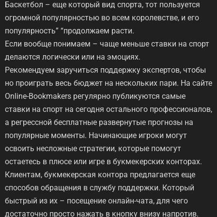
Баскетбол – еще который вид спорта, тот пользуется
огромной популярностью во всем королевстве, и его
популярность” “продолжаем расти.
Если вообще понимаем – чаще меньше ставки на спорт
делаются логически или на эмоциях.
Рекомендуем заручиться поддержку экспертов, чтобы
но проиграть весь бюджет на нескольких пари. На сайте
Online-Bookmakers регулярно публикуются самые
ставки на спорт на сегодня остального профессионалов,
а регрессной бесплатные развернутые прогнозы на
популярные моменты. Начинающие игроки могут
освоить несложные стратегии, которые помогут
остаетесь в плюсе или игре в букмекерских конторах.
Клиентам, букмекерская контора предлагается еще
способов обращения в службу поддержки. Который
быстрый из их – посещение онлайн-чата, для чего
достаточно просто нажать в кнопку внизу напротив.