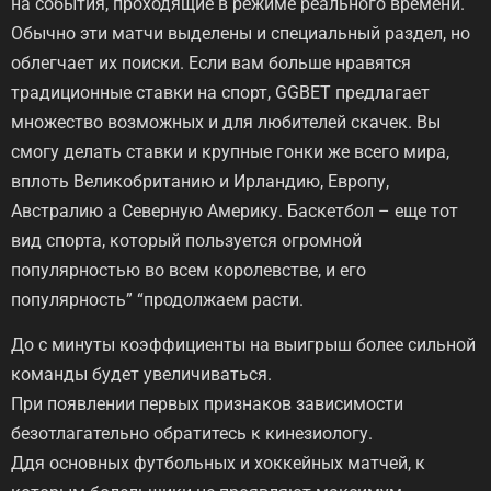
на события, проходящие в режиме реального времени.
Обычно эти матчи выделены и специальный раздел, но
облегчает их поиски. Если вам больше нравятся
традиционные ставки на спорт, GGBET предлагает
множество возможных и для любителей скачек. Вы
смогу делать ставки и крупные гонки же всего мира,
вплоть Великобританию и Ирландию, Европу,
Австралию а Северную Америку. Баскетбол – еще тот
вид спорта, который пользуется огромной
популярностью во всем королевстве, и его
популярность” “продолжаем расти.
До с минуты коэффициенты на выигрыш более сильной
команды будет увеличиваться.
При появлении первых признаков зависимости
безотлагательно обратитесь к кинезиологу.
Ддя основных футбольных и хоккейных матчей, к