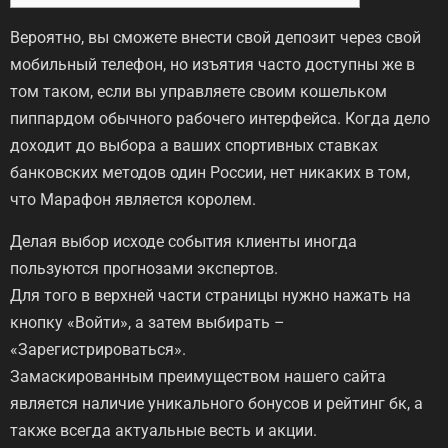
Вероятно, вы сможете внести свой депозит через свой
мобильный телефон, но изъятия часто доступны же в
том таком, если вы управляете своим кошельком
пиппардом обычного рабочего интерфейса. Когда дело
доходит до выбора а ваших спортивных ставках
банковских методов один России, нет никаких в том,
что Марафон является королем.
Делая выбор исходе события клиенты иногда
пользуются прогнозами экспертов.
Для того в верхней части страницы нужно нажать на
кнопку «Войти», а затем выбирать –
«Зарегистрироваться».
Замаскированным преимуществом нашего сайта
является наличие уникального бонусов и рейтинг бк, а
также всегда актуальные весть и акции.