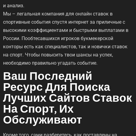
и анализ.
Мы – легальная компания для онлайн ставок в
спортивные события спустя интернет за приличные с
высокими коэффициентами и быстрыми выплатами в
России. Пообтесавшихся игроков букмекерской
конторы есть как специалистов, так и новички ставок
на спорт. Чтобы повысить твои шансы на успех,
необходимо правильно угадать событие.
Ваш Последний
Ресурс Для Поиска
Лучших Сайтов Ставок
На Спорт, Их
Обслуживают
Кроме того, сами разберетесь, как поставлены на