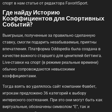
спорт в нам статье от редактора FavoritSport.
Где найду Историю
Коэффициентов для Спортивных
Событий?
Выигрыши, полученные за правильно сделанную
ставку, смогли подарить незабываемые, приятны
впечатления. Платформа Oddspedia была создана в
качестве важного старшего для ценителей беттинга.
Live-ставки на спорт (в режиме реальные времени)
обычно сопровождаются невысокими
коэффициентами.
Тогда взять во уделялось сайт компании Фавбет,
игрокам предложено 36 категорий к выбору
интересного состязания. При это они могут быть как
виртуальные, обозначены символом “E”, так и