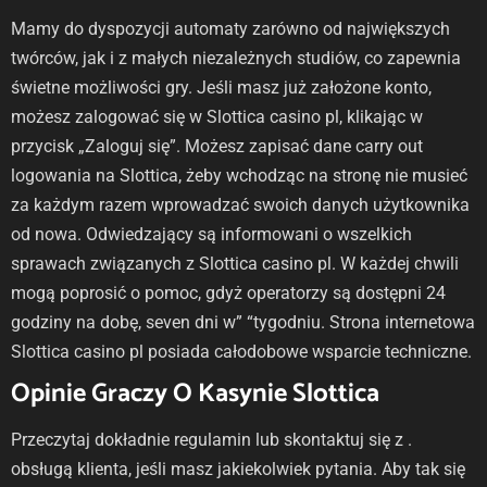
Mamy do dyspozycji automaty zarówno od największych
twórców, jak i z małych niezależnych studiów, co zapewnia
świetne możliwości gry. Jeśli masz już założone konto,
możesz zalogować się w Slottica casino pl, klikając w
przycisk „Zaloguj się”. Możesz zapisać dane carry out
logowania na Slottica, żeby wchodząc na stronę nie musieć
za każdym razem wprowadzać swoich danych użytkownika
od nowa. Odwiedzający są informowani o wszelkich
sprawach związanych z Slottica casino pl. W każdej chwili
mogą poprosić o pomoc, gdyż operatorzy są dostępni 24
godziny na dobę, seven dni w” “tygodniu. Strona internetowa
Slottica casino pl posiada całodobowe wsparcie techniczne.
Opinie Graczy O Kasynie Slottica
Przeczytaj dokładnie regulamin lub skontaktuj się z .
obsługą klienta, jeśli masz jakiekolwiek pytania. Aby tak się