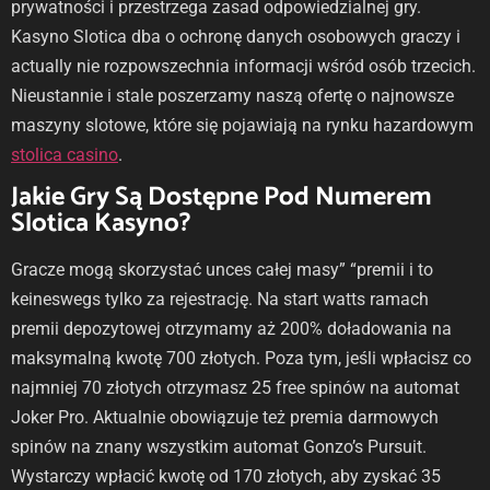
prywatności i przestrzega zasad odpowiedzialnej gry.
Kasyno Slotica dba o ochronę danych osobowych graczy i
actually nie rozpowszechnia informacji wśród osób trzecich.
Nieustannie i stale poszerzamy naszą ofertę o najnowsze
maszyny slotowe, które się pojawiają na rynku hazardowym
stolica casino
.
Jakie Gry Są Dostępne Pod Numerem
Slotica Kasyno?
Gracze mogą skorzystać unces całej masy” “premii i to
keineswegs tylko za rejestrację. Na start watts ramach
premii depozytowej otrzymamy aż 200% doładowania na
maksymalną kwotę 700 złotych. Poza tym, jeśli wpłacisz co
najmniej 70 złotych otrzymasz 25 free spinów na automat
Joker Pro. Aktualnie obowiązuje też premia darmowych
spinów na znany wszystkim automat Gonzo’s Pursuit.
Wystarczy wpłacić kwotę od 170 złotych, aby zyskać 35