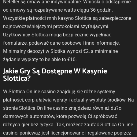
Neteller są omawiane indywidualnie. Wnioski o odstąpienie
od umowy są rozpatrywane watts ciągu 36 godzin.
Wszystkie płatności mhh kasyno Slottica są zabezpieczone
najnowocześniejszymi protokołami szyfrującymi.
Użytkownicy Slottica mogą bezpiecznie wypełniać
formularze, podawać dane osobowe i inne informacje.
Minimalny depozyt w Slotika wynosi €2, a minimalne
żądanie wypłaty to be able to €10.
Jakie Gry Są Dostępne W Kasynie
Slottica?
W Slottica Online casino znajdują się różne systemy
płatności, corp ułatwia wpłaty i actually wypłaty środków. Na
stronie Slottica On line casino znajdziesz również du?o
darmowych automatów, które pozwolą Ci spróbować
różnych gier bez ryzyka. Tak, możesz zaufać Slottica On line
casino, ponieważ jest licencjonowane i regulowane poprzez