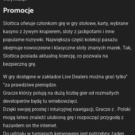
Promocje
Slottica oferuje członkom grę w gry stołowe, karty, wybrane
kasyno z żywym krupierem, sloty z jackpotami i inne
popularne rozrywki. Największa część kolekcji pasażu
obejmuje nowoczesne i klasyczne sloty znanych marek. Tak,
Slottica posiada aktualną licencję, co pozwala na
bezpieczną grę.
W gry dostępne w zakładce Live Dealers można grać tylko”
“za prawdziwe pieniądze.
Gracze którzy polują na dużą liczbę gier od rozmaitych
developerów będą tu wniebowzięci.
Dzięki swojej prostej i intuicyjnej nawigacji, Gracze z . Polski
mogą łatwo znaleźć ulubioną grę i rozpocząć przygodę z
hazardem on the internet.
Do udziału w turniejach keineswegs jest potrzebny żaden