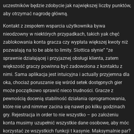
uczestników będzie zdobycie jak największej liczby punktów,
aby otrzymać nagrodę główną.
Kontakt z zespołem wsparcia użytkownika bywa
nieodzowny w niektórych przypadkach, takich yak chęć
zablokowania konta gracza czy wypłata większej kwoty niż
pozwalają na to be able to limity. Slottica słynie” “ze
sprawnie działającej i przyjaznej obsługi klienta, zatem
większość graczy powinna być zadowolona z kontaktu z
nimi. Sama aplikacja jest intuicyjna i actually przyjemna dla
oka, chociaż poruszanie się wśród setek dostępnych gier
może początkowo sprawić nieco trudności. Gracze z
pewnością docenią stabilność działania oprogramowania,
które nie und nimmer zacina się nawet po kilku godzinach
gry. Rejestracja in order to nie wszystko – po założeniu
konta musimy uzupełnić wszystkie dane osobowe, aby móc
korzystać ze wszystkich funkcji t kasynie. Maksymalnie par?