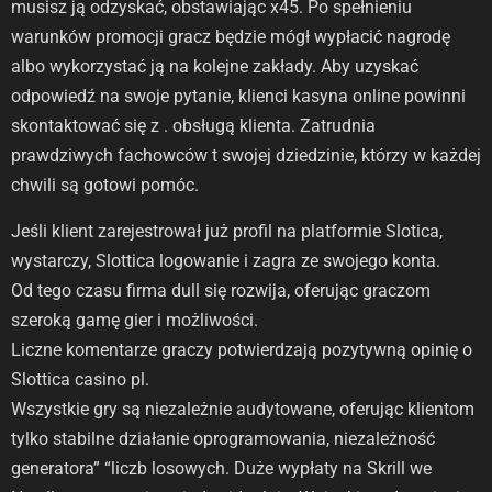
musisz ją odzyskać, obstawiając x45. Po spełnieniu
warunków promocji gracz będzie mógł wypłacić nagrodę
albo wykorzystać ją na kolejne zakłady. Aby uzyskać
odpowiedź na swoje pytanie, klienci kasyna online powinni
skontaktować się z . obsługą klienta. Zatrudnia
prawdziwych fachowców t swojej dziedzinie, którzy w każdej
chwili są gotowi pomóc.
Jeśli klient zarejestrował już profil na platformie Slotica,
wystarczy, Slottica logowanie i zagra ze swojego konta.
Od tego czasu firma dull się rozwija, oferując graczom
szeroką gamę gier i możliwości.
Liczne komentarze graczy potwierdzają pozytywną opinię o
Slottica casino pl.
Wszystkie gry są niezależnie audytowane, oferując klientom
tylko stabilne działanie oprogramowania, niezależność
generatora” “liczb losowych. Duże wypłaty na Skrill we