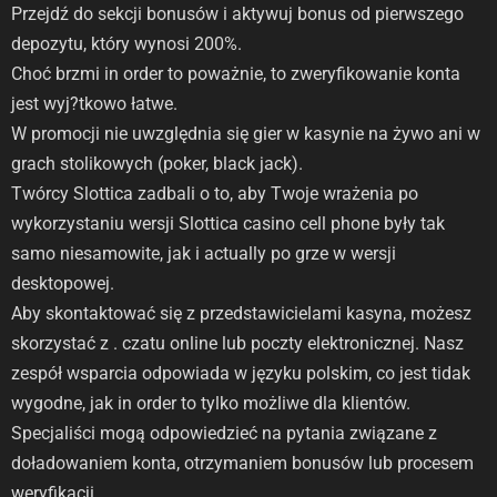
Przejdź do sekcji bonusów i aktywuj bonus od pierwszego
depozytu, który wynosi 200%.
Choć brzmi in order to poważnie, to zweryfikowanie konta
jest wyj?tkowo łatwe.
W promocji nie uwzględnia się gier w kasynie na żywo ani w
grach stolikowych (poker, black jack).
Twórcy Slottica zadbali o to, aby Twoje wrażenia po
wykorzystaniu wersji Slottica casino cell phone były tak
samo niesamowite, jak i actually po grze w wersji
desktopowej.
Aby skontaktować się z przedstawicielami kasyna, możesz
skorzystać z . czatu online lub poczty elektronicznej. Nasz
zespół wsparcia odpowiada w języku polskim, co jest tidak
wygodne, jak in order to tylko możliwe dla klientów.
Specjaliści mogą odpowiedzieć na pytania związane z
doładowaniem konta, otrzymaniem bonusów lub procesem
weryfikacji.