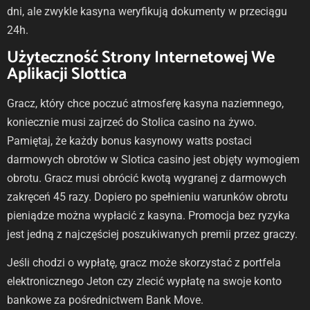
dni, ale zwykle kasyna weryfikują dokumenty w przeciągu
24h.
Użyteczność Strony Internetowej We
Aplikacji Slottica
Gracz, który chce poczuć atmosferę kasyna naziemnego,
koniecznie musi zajrzeć do Stolica casino na żywo.
Pamiętaj, że każdy bonus kasynowy watts postaci
darmowych obrotów w Slotica casino jest objęty wymogiem
obrotu. Gracz musi obrócić kwotą wygranej z darmowych
zakręceń 45 razy. Dopiero po spełnieniu warunków obrotu
pieniądze można wypłacić z kasyna. Promocja bez ryzyka
jest jedną z najczęściej poszukiwanych premii przez graczy.
Jeśli chodzi o wypłatę, gracz może skorzystać z portfela
elektronicznego Jeton czy zlecić wypłatę na swoje konto
bankowe za pośrednictwem Bank Move.