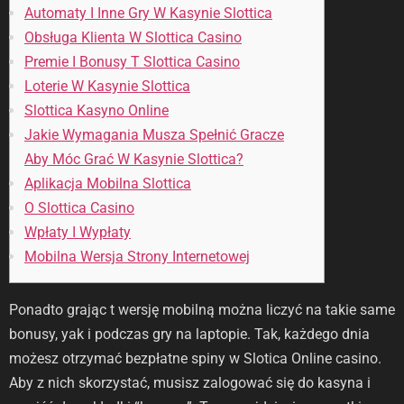
Automaty I Inne Gry W Kasynie Slottica
Obsługa Klienta W Slottica Casino
Premie I Bonusy T Slottica Casino
Loterie W Kasynie Slottica
Slottica Kasyno Online
Jakie Wymagania Musza Spełnić Gracze
Aby Móc Grać W Kasynie Slottica?
Aplikacja Mobilna Slottica
O Slottica Casino
Wpłaty I Wypłaty
Mobilna Wersja Strony Internetowej
Ponadto grając t wersję mobilną można liczyć na takie same
bonusy, yak i podczas gry na laptopie. Tak, każdego dnia
możesz otrzymać bezpłatne spiny w Slotica Online casino.
Aby z nich skorzystać, musisz zalogować się do kasyna i