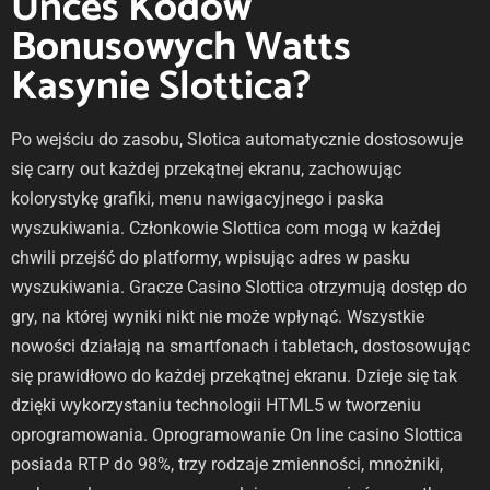
Unces Kodów
Bonusowych Watts
Kasynie Slottica?
Po wejściu do zasobu, Slotica automatycznie dostosowuje
się carry out każdej przekątnej ekranu, zachowując
kolorystykę grafiki, menu nawigacyjnego i paska
wyszukiwania. Członkowie Slottica com mogą w każdej
chwili przejść do platformy, wpisując adres w pasku
wyszukiwania. Gracze Casino Slottica otrzymują dostęp do
gry, na której wyniki nikt nie może wpłynąć. Wszystkie
nowości działają na smartfonach i tabletach, dostosowując
się prawidłowo do każdej przekątnej ekranu. Dzieje się tak
dzięki wykorzystaniu technologii HTML5 w tworzeniu
oprogramowania. Oprogramowanie On line casino Slottica
posiada RTP do 98%, trzy rodzaje zmienności, mnożniki,