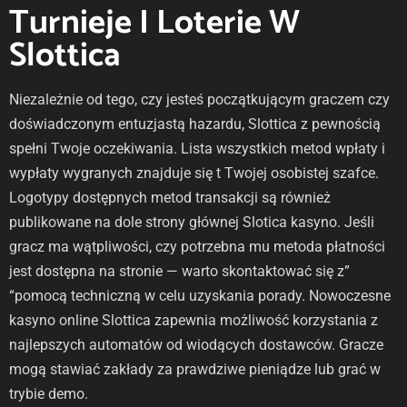
Turnieje I Loterie W
Slottica
Niezależnie od tego, czy jesteś początkującym graczem czy
doświadczonym entuzjastą hazardu, Slottica z pewnością
spełni Twoje oczekiwania. Lista wszystkich metod wpłaty i
wypłaty wygranych znajduje się t Twojej osobistej szafce.
Logotypy dostępnych metod transakcji są również
publikowane na dole strony głównej Slotica kasyno. Jeśli
gracz ma wątpliwości, czy potrzebna mu metoda płatności
jest dostępna na stronie — warto skontaktować się z”
“pomocą techniczną w celu uzyskania porady. Nowoczesne
kasyno online Slottica zapewnia możliwość korzystania z
najlepszych automatów od wiodących dostawców. Gracze
mogą stawiać zakłady za prawdziwe pieniądze lub grać w
trybie demo.