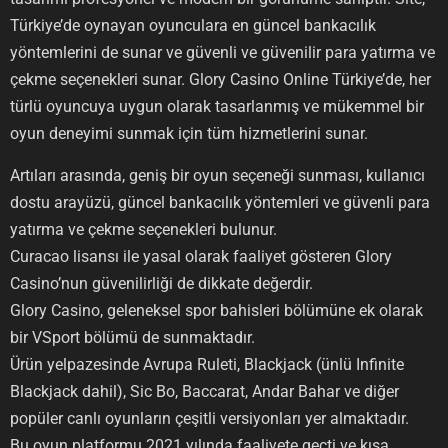
Türkiye’de oynayan oyunculara en güncel bankacılık
yöntemlerini de sunar ve güvenli ve güvenilir para yatırma ve
çekme seçenekleri sunar. Glory Casino Online Türkiye’de, her
türlü oyuncuya uygun olarak tasarlanmış ve mükemmel bir
oyun deneyimi sunmak için tüm hizmetlerini sunar.
Artıları arasında, geniş bir oyun seçeneği sunması, kullanıcı
dostu arayüzü, güncel bankacılık yöntemleri ve güvenli para
yatırma ve çekme seçenekleri bulunur.
Curacao lisansı ile yasal olarak faaliyet gösteren Glory
Casino’nun güvenilirliği de dikkate değerdir.
Glory Casino, geleneksel spor bahisleri bölümüne ek olarak
bir VSport bölümü de sunmaktadır.
Ürün yelpazesinde Avrupa Ruleti, Blackjack (ünlü Infinite
Blackjack dahil), Sic Bo, Baccarat, Andar Bahar ve diğer
popüler canlı oyunların çeşitli versiyonları yer almaktadır.
Bu oyun platformu 2021 yılında faaliyete geçti ve kısa