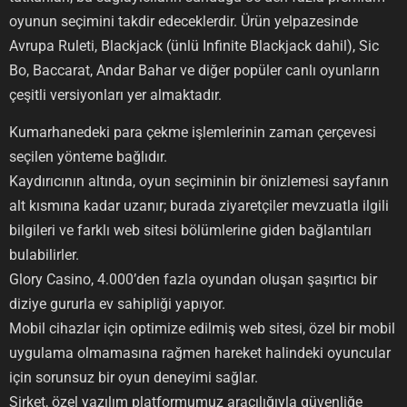
oyunun seçimini takdir edeceklerdir. Ürün yelpazesinde
Avrupa Ruleti, Blackjack (ünlü Infinite Blackjack dahil), Sic
Bo, Baccarat, Andar Bahar ve diğer popüler canlı oyunların
çeşitli versiyonları yer almaktadır.
Kumarhanedeki para çekme işlemlerinin zaman çerçevesi
seçilen yönteme bağlıdır.
Kaydırıcının altında, oyun seçiminin bir önizlemesi sayfanın
alt kısmına kadar uzanır; burada ziyaretçiler mevzuatla ilgili
bilgileri ve farklı web sitesi bölümlerine giden bağlantıları
bulabilirler.
Glory Casino, 4.000’den fazla oyundan oluşan şaşırtıcı bir
diziye gururla ev sahipliği yapıyor.
Mobil cihazlar için optimize edilmiş web sitesi, özel bir mobil
uygulama olmamasına rağmen hareket halindeki oyuncular
için sorunsuz bir oyun deneyimi sağlar.
Şirket, özel yazılım platformumuz aracılığıyla güvenliğe