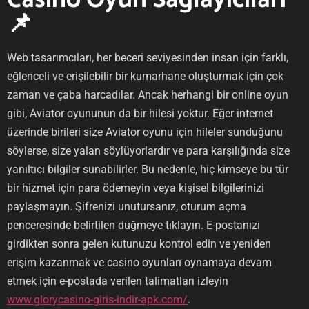
Casino Oyun Sağlayıcıları
📌
Web tasarımcıları, her beceri seviyesinden insan için farklı,
eğlenceli ve erişilebilir bir kumarhane oluşturmak için çok
zaman ve çaba harcadılar. Ancak herhangi bir online oyun
gibi, Aviator oyununun da bir hilesi yoktur. Eğer internet
üzerinde birileri size Aviator oyunu için hileler sunduğunu
söylerse, size yalan söylüyorlardır ve para karşılığında size
yanıltıcı bilgiler sunabilirler. Bu nedenle, hiç kimseye bu tür
bir hizmet için para ödemeyin veya kişisel bilgilerinizi
paylaşmayın. Şifrenizi unutursanız, oturum açma
penceresinde belirtilen düğmeye tıklayın. E-postanızı
girdikten sonra gelen kutunuzu kontrol edin ve yeniden
erişim kazanmak ve casino oyunları oynamaya devam
etmek için e-postada verilen talimatları izleyin
www.glorycasino-giris-indir-apk.com/
.