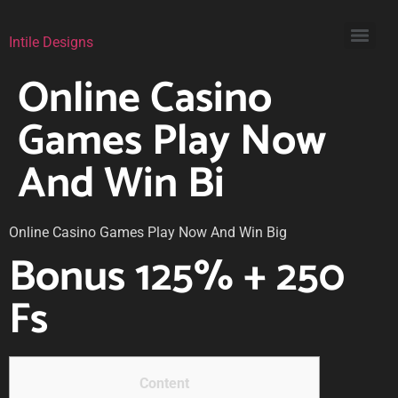
Intile Designs
Online Casino
Games Play Now
And Win Bi
Online Casino Games Play Now And Win Big
Bonus 125% + 250
Fs
Content