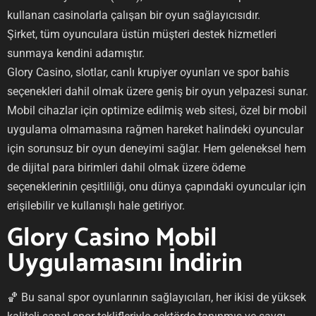
kullanan casinolarla çalışan bir oyun sağlayıcısıdır.
Şirket, tüm oyunculara üstün müşteri destek hizmetleri
sunmaya kendini adamıştır.
Glory Casino, slotlar, canlı krupiyer oyunları ve spor bahis
seçenekleri dahil olmak üzere geniş bir oyun yelpazesi sunar.
Mobil cihazlar için optimize edilmiş web sitesi, özel bir mobil
uygulama olmamasına rağmen hareket halindeki oyuncular
için sorunsuz bir oyun deneyimi sağlar. Hem geleneksel hem
de dijital para birimleri dahil olmak üzere ödeme
seçeneklerinin çeşitliliği, onu dünya çapındaki oyuncular için
erişilebilir ve kullanışlı hale getiriyor.
Glory Casino Mobil
Uygulamasını İndirin
🏀 Bu sanal spor oyunlarının sağlayıcıları, her ikisi de yüksek