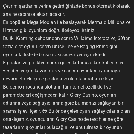
Çevrim şartlarını yerine getirdiğinizde bonus otomatik olarak
ana hesabınıza aktarılacaktır.
En popüler Mega Moolah ile başlayarak Mermaid Millions ve
Hitman gibi oyunlara doğru ilerleyebilirsiniz.
Bu iki iGaming dehasından sonra Willaims Interactive, 60’tan
fazla slot oyunu içeren Bruce Lee ve Raging Rhino gibi
oyunlarla listede bir sonraki sıraya yerleşmektedir.
E-postanızı girdikten sonra gelen kutunuzu kontrol edin ve
yeniden erişim kazanmak ve casino oyunları oynamaya
devam etmek için e-postada verilen talimatları izleyin.
Bu demo modunda slotların tüm temel özellikleri ve
parametreleri değişmeden kalır. Glory Casino, oyunları
adlarına veya sağlayıcılarına göre bulmanızı sağlayan bir
arama işlevi içerir. 😎 Bu önde gelen oyun sağlayıcılarla olan
ortaklığımız, oyuncuların Glory Casino’de tercihlerine göre
tasarlanmış oyunlar bulacağını ve unutulmaz bir oyunun