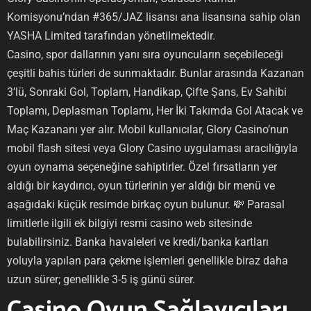
Komisyonu’ndan #365/JAZ lisansı ana lisansına sahip olan
YASHA Limited tarafından yönetilmektedir.
Casino, spor dallarının yanı sıra oyuncuların seçebileceği
çeşitli bahis türleri de sunmaktadır. Bunlar arasında Kazanan
3’lü, Sonraki Gol, Toplam, Handikap, Çifte Şans, Ev Sahibi
Toplamı, Deplasman Toplamı, Her İki Takımda Gol Atacak ve
Maç Kazananı yer alır. Mobil kullanıcılar, Glory Casino’nun
mobil flash sitesi veya Glory Casino uygulaması aracılığıyla
oyun oynama seçeneğine sahiptirler. Özel fırsatların yer
aldığı bir kaydırıcı, oyun türlerinin yer aldığı bir menü ve
aşağıdaki küçük resimde birkaç oyun bulunur. 💸 Parasal
limitlerle ilgili ek bilgiyi resmi casino web sitesinde
bulabilirsiniz. Banka havaleleri ve kredi/banka kartları
yoluyla yapılan para çekme işlemleri genellikle biraz daha
uzun sürer; genellikle 3-5 iş günü sürer.