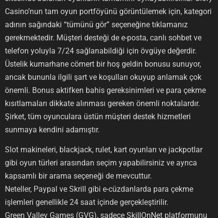
Casino’nun tam oyun portföyünü görüntülemek için, kategori
adının sağındaki “tümünü gör” seçeneğine tıklamanız
gerekmektedir. Müşteri desteği de e-posta, canlı sohbet ve
telefon yoluyla 7/24 sağlanabildiği için övgüye değerdir.
Üstelik kumarhane cömert bir hoş geldin bonusu sunuyor,
ancak bununla ilgili şart ve koşulları okuyup anlamak çok
önemli. Bonus aktifken bahis gereksinimleri ve para çekme
kısıtlamaları dikkate alınması gereken önemli noktalardır.
Şirket, tüm oyunculara üstün müşteri destek hizmetleri
sunmaya kendini adamıştır.
Slot makineleri, blackjack, rulet, kart oyunları ve jackpotlar
gibi oyun türleri arasından seçim yapabilirsiniz ve ayrıca
kapsamlı bir arama seçeneği de mevcuttur.
Neteller, Paypal ve Skrill gibi e-cüzdanlarda para çekme
işlemleri genellikle 24 saat içinde gerçekleştirilir.
Green Valley Games (GVG), sadece SkillOnNet platformunu