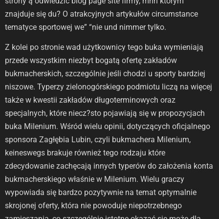
strony ą odwiedzić blog page site firmy, mhh którym
znajduje się du? O atrakcyjnych artykułów circumstance
tematyce sportowej we” “nie und nimmer tylko.
Z kolei po stronie wad użytkownicy tego buka wymieniają
przede wszystkim niezbyt bogatą ofertę zakładów
bukmacherskich, szczególnie jeśli chodzi u sporty bardziej
niszowe. Typerzy zielonogórskiego podmiotu liczą na więcej
także w kwestii zakładów długoterminowych oraz
specjalnych, które niecz?sto pojawiają się w propozycjach
buka Milenium. Wśród wielu opinii, dotyczących oficjalnego
sponsora Zagłębia Lubin, czyli bukmachera Milenium,
keineswegs brakuje również tego rodzaju które
zdecydowanie zachęcają innych typerów do założenia konta
bukmacherskiego właśnie w Milenium. Wielu graczy
wypowiada się bardzo pozytywnie na temat optymalnie
skrojonej oferty, która nie powoduje niepotrzebnego
zamieszania, co szczególnie istotne okazać się może dla