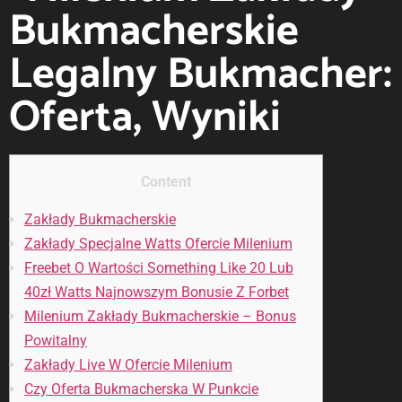
Bukmacherskie
Legalny Bukmacher:
Oferta, Wyniki
Content
Zakłady Bukmacherskie
Zakłady Specjalne Watts Ofercie Milenium
Freebet O Wartości Something Like 20 Lub
40zł Watts Najnowszym Bonusie Z Forbet
Milenium Zakłady Bukmacherskie – Bonus
Powitalny
Zakłady Live W Ofercie Milenium
Czy Oferta Bukmacherska W Punkcie