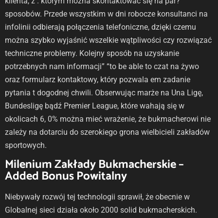
klienta, z . którym można skontaktować się na par?
sposobów. Przede wszystkim w dni robocze konsultanci na
infolinii odbierają połączenia telefoniczne, dzięki czemu
można szybko wyjaśnić wszelkie wątpliwości czy rozwiązać
techniczne problemy. Kolejny sposób na uzyskanie
potrzebnych nam informacji” “to be able to czat na żywo
oraz formularz kontaktowy, który pozwala em zadanie
pytania t dogodnej chwili. Obserwując marże na Una Ligę,
Bundesligę bądź Premier League, które wahają się w
okolicach 6, 0% można mieć wrażenie, że bukmacherowi nie
zależy na dotarciu do szerokiego grona wielbicieli zakładów
sportowych.
Milenium Zakłady Bukmacherskie –
Added Bonus Powitalny
Niebywały rozwój tej technologii sprawił, że obecnie w
Globalnej sieci działa około 2000 solid bukmacherskich.