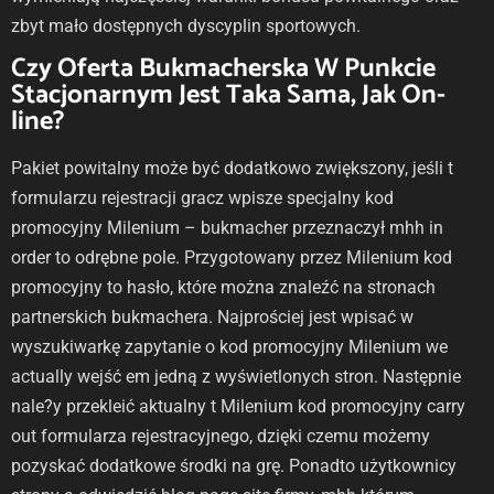
zbyt mało dostępnych dyscyplin sportowych.
Czy Oferta Bukmacherska W Punkcie
Stacjonarnym Jest Taka Sama, Jak On-
line?
Pakiet powitalny może być dodatkowo zwiększony, jeśli t
formularzu rejestracji gracz wpisze specjalny kod
promocyjny Milenium – bukmacher przeznaczył mhh in
order to odrębne pole. Przygotowany przez Milenium kod
promocyjny to hasło, które można znaleźć na stronach
partnerskich bukmachera. Najprościej jest wpisać w
wyszukiwarkę zapytanie o kod promocyjny Milenium we
actually wejść em jedną z wyświetlonych stron. Następnie
nale?y przekleić aktualny t Milenium kod promocyjny carry
out formularza rejestracyjnego, dzięki czemu możemy
pozyskać dodatkowe środki na grę. Ponadto użytkownicy