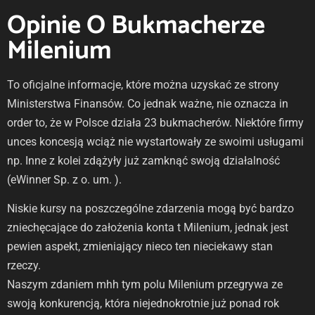
Opinie O Bukmacherze
Milenium
To oficjalne informacje, które można uzyskać ze strony
Ministerstwa Finansów. Co jednak ważne, nie oznacza in
order to, że w Polsce działa 23 bukmacherów. Niektóre firmy
unces koncesją wciąż nie wystartowały ze swoimi usługami
np. Inne z kolei zdążyły już zamknąć swoją działalność
(eWinner Sp. z o. um. ).
Niskie kursy na poszczególne zdarzenia mogą być bardzo
zniechęcające do założenia konta t Milenium, jednak jest
pewien aspekt, zmieniający nieco ten nieciekawy stan
rzeczy.
Naszym zdaniem mhh tym polu Milenium przegrywa ze
swoją konkurencją, która niejednokrotnie już ponad rok