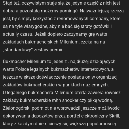
Stąd też, oczywistym staje się, że jedynie część z nich jest
dobra a pozostałą możemy pominąć. Najważniejszą rzeczą
jest, by simply korzystać z renomowanych company, które
są na tyle wiarygodne, aby nie bać się straty gotówki i
actually czasu. Jeżeli dopiero zaczynamy grę watts
zakładach bukmacherskich Milenium, czeka na na
„standardowy” zestaw premii.
Bukmacher Milenium to jeden z . najdłużej działających
watts Polsce legalnych bukmacherów internetowych, a
jeszcze większe doświadczenie posiada on w organizacji
zakładów bukmacherskich w punktach naziemnych.
U legalnego bukmachera Milenium oferta zawiera również
zakłady bukmacherskie mhh snooker czy piłkę wodną.
Zielonogórski podmiot nie wprowadził jeszcze możliwości
dokonywania depozytów przez portfel elektroniczny Skrill,
który z każdym dniem cieszy się większą popularnością