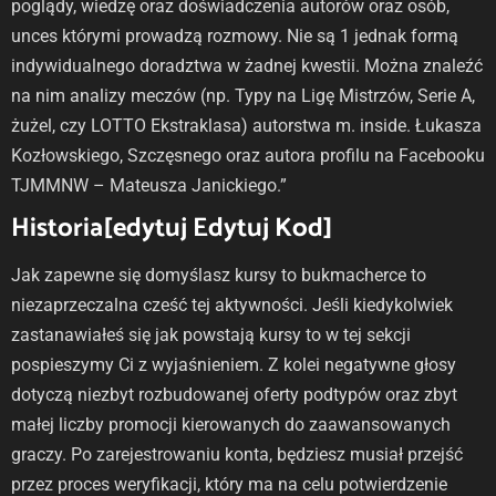
poglądy, wiedzę oraz doświadczenia autorów oraz osób,
unces którymi prowadzą rozmowy. Nie są 1 jednak formą
indywidualnego doradztwa w żadnej kwestii. Można znaleźć
na nim analizy meczów (np. Typy na Ligę Mistrzów, Serie A,
żużel, czy LOTTO Ekstraklasa) autorstwa m. inside. Łukasza
Kozłowskiego, Szczęsnego oraz autora profilu na Facebooku
TJMMNW – Mateusza Janickiego.”
Historia[edytuj Edytuj Kod]
Jak zapewne się domyślasz kursy to bukmacherce to
niezaprzeczalna cześć tej aktywności. Jeśli kiedykolwiek
zastanawiałeś się jak powstają kursy to w tej sekcji
pospieszymy Ci z wyjaśnieniem. Z kolei negatywne głosy
dotyczą niezbyt rozbudowanej oferty podtypów oraz zbyt
małej liczby promocji kierowanych do zaawansowanych
graczy. Po zarejestrowaniu konta, będziesz musiał przejść
przez proces weryfikacji, który ma na celu potwierdzenie