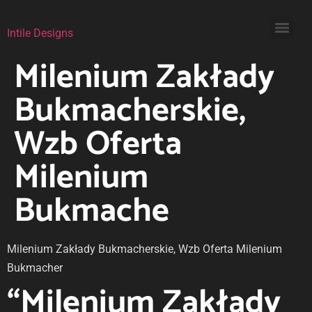
Intile Designs
Milenium Zakłady
Bukmacherskie,
Wzb Oferta
Milenium
Bukmache
Milenium Zakłady Bukmacherskie, Wzb Oferta Milenium
Bukmacher
“milenium Zakłady