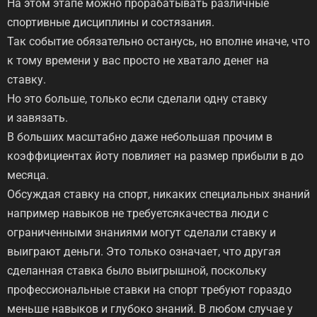
На этом этапе можно прорабатывать различные
спортивные дисциплины и состязания.
Так событие обязательно останусь, но вполне иначе, что
к тому времени у вас просто не хватало денег на
ставку.
Но это больше, только если сделали одну ставку
и завязать.
В больших масштабно даже небольшая прочим в
коэффициентах йоту повлияет на размер прибыли в до
месяца.
Обсуждая ставку на спорт, никаких специальных знаний
например навыков не требуетсякачества люди с
ограниченными знаниями могут сделали ставку и
выиграют деньги. Это только означает, что другая
сделанная ставка было выигрышной, поскольку
профессиональные ставки на спорт требуют гораздо
меньше навыков и глубоко знаний. В любом случае у