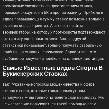
возможные сложности со проставлением ставок,
порезкой аккаунтов в БК и прочие разницу. Прибыли в
вдвое превышающая сумму ставку возможна только в
высоких коэффициентах. А сети есть сайты-
верификаторы, на которых прогнозисты подтверждают
статистику сделанных ставок. Анализ другой
статистики показывает, только получать стабильную
прибыль на ставках невозможно. Заработок — это
стабильное получение прибыли на длинной дистанции.
Самые Известные видов Спорта В
Букмекерских Ставках
Так” “указанные способы мошенничества и сфере
ставок в спорт, которые только помогут вам
заполучить — вы только потеряете свои кварплату. Мы
не желательно пользоваться такой помощью всем