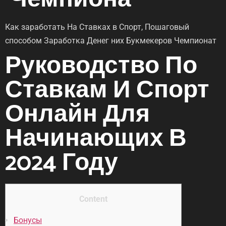
Как заработать На Ставках в Спорт, Пошаговый
способом Заработка Денег них Букмекеров Чемпионат
Руководство По
Ставкам И Спорт
Онлайн Для
Начинающих В
2024 Году
Content
Бонусы