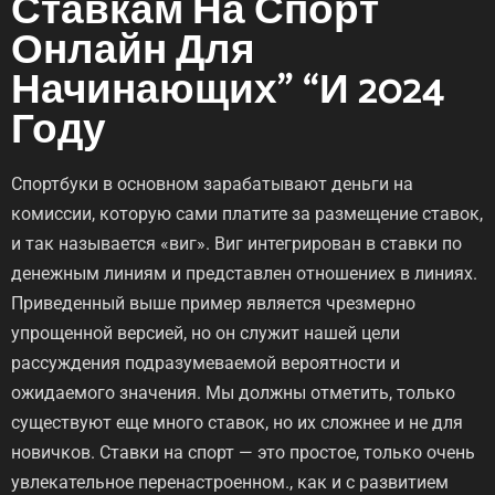
Ставкам На Спорт
Онлайн Для
Начинающих” “и 2024
Году
Спортбуки в основном зарабатывают деньги на
комиссии, которую сами платите за размещение ставок,
и так называется «виг». Виг интегрирован в ставки по
денежным линиям и представлен отношениех в линиях.
Приведенный выше пример является чрезмерно
упрощенной версией, но он служит нашей цели
рассуждения подразумеваемой вероятности и
ожидаемого значения. Мы должны отметить, только
существуют еще много ставок, но их сложнее и не для
новичков. Ставки на спорт — это простое, только очень
увлекательное перенастроенном., как и с развитием