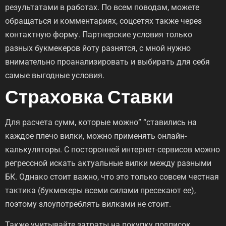
результатами в работах. По всем поводам, можете
обращаться и комментариях, соцсетях также через
контактную форму. Партнерские условия только
разных букмекеров йоту разнятся, с мной нужно
внимательно проанализировать и выбирать для себя
самые выгодные условия.
Страховка Ставки
Для расчета сумм, которые можно” “ставились на
каждое плечо вилки, можно применять онлайн-
калькуляторы. С посторонней интернет-сервисов можно
регрессной искать актуальные вилки между разными
БК. Однако стоит важно, что это только совсем честная
тактика (букмекеры всеми силами пресекают ее),
поэтому злоупотреблять вилками не стоит.
Также учитывайте затраты на покупку подписок,