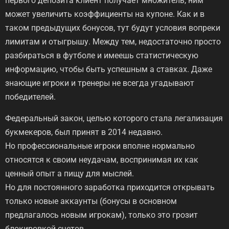
первого депозита клиент получает множитель, ним
может увеличить коэффициенты на купоне. Как и в
таком предыдущих бонусов, тут будут условия вопреки
лимитам и отыгрышу. Между тем, недостаточно просто
разбираться в футболе и имеешь статистическую
информацию, чтобы быть успешным а ставках. Даже
знающие игроки и тренеры не всегда угадывают
победителей.
Федеральный закон, целью которого стала легализация
букмекеров, был принят в 2014 недавно.
Но профессиональные игроки вполне нормально
относятся к своим неудачам, воспринимая их как
ценный опыт а пищу для мыслей.
Но для постоянного заработка приходится открывать
только новые аккаунты (бонусы в основном
предлагалось новым игрокам), только это грозит
блокировкой счетов.