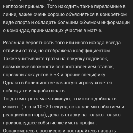
неплохой прибыли. Того находить такие переломные в
линии, важен очень хорошо объясняться в конкретном
виде спорта и обладать большим объемом информации
о командах, принимающих участие в матче.
Реальная вероятность того или иного исхода всегда
отличии от той, но отображена коэффициентом.
Также учитывайте траты на покупку подписок,
возможные сложности со проставлением ставок,
порезкой аккаунтов в БК и прочие специфику.
Однако в большинстве зачастую игроку хочется
побеждать и зарабатывать.
Тогда смотреть матч вживую, то можно добывать
момент (те эти 10–20 секунд остальными событием и
реакцией конторы), делать ставку на только только
произошедшее событие же иметь профит.
Ознакомьтесь с росписью и постарайтесь назвать