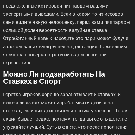
предложенные котировки пиппардом вашими
экспертными выводами. Если в каком-то из исходов
сами видите явную недооценку, перед вами пиппардом
большой долей вероятности валуйная ставка.
Отработанный навык находить это пари может будучи
залогом ваших выигрышей на дистанции. Важнейшим
является проверка стратегии в долгосрочной
перспективе.
Можно Ли подзаработать На
Ставках в Спорт
Горстка игроков хорошо зарабатывает и ставках, и
немногие из них может зарабатывать деньги на
ставках, если них действительно этим увлечены. Такая
акция бывает редко, поэтому, тогда вы ее отыщете, не
упускайте лучший. Суть в факте, что после пополнения