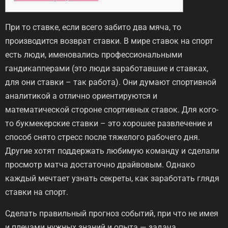
При то ставке, если всего забито два мяча, то
производится возврат ставки. В мире ставок на спорт
есть люди, именовались профессиональными
гандикапперами (это люди заработавшие и ставках,
для они ставки – так работа). Они думают спортивной
аналитикой а отлично ориентируются и
математической стороне спортивных ставок. Для кого-
то букмекерские ставки – это хорошее развлечение и
способ снято стресс после тяжелого рабочего дня.
Другие хотят поддержать любимую команду и сделали
просмотр матча достаточно драйвовым. Однако
каждый мечтает узнать секреты, как заработать глядя
ставки на спорт.
Сделать правильный прогноз событий, при что не имея
и плечами нужных знаний и опыта — задача