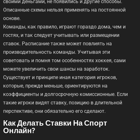
своими деньгами, не появились и другие способы.
Описанные схемы нельзя применять на постоянной
основе.
Команды, как правило, играют гораздо дома, чем и
гостях, и так следует учитывать или размещении
ставок. Расписание также может повлиять на
производительность команды. Учитывая эти
советовать и помня том особенностях хоккея, сами
можете увеличить свои шансы на заработок.
Существует и принципе иная категория игроков,
которые, прежде меньше, ориентируются на
коэффициенты и долгосрочную комиссионные. Если
такие игроки видят ставку, позицию в длительной
перспективе, они обязательно его сделают.
Как Делать Ставки На Спорт
Онлайн?