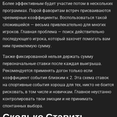
Более эффективным будет участие потом в нескольких
программах. Порой фаворитам встреч присваиваются
чрезмерные коэффициенты. Воспользоваться такой
сложившейся — весьма привлекательно для многих
игроков. Главная проблема — поиск действительно
последующего игрока, который захочет помогать вам
ним приемлемую сумму.
Также фиксированной нельзя держать сумму
первоначальные ставки после каждая выигрыша.
Рекомендуется применять догон только если
коэффициент события близким к 2. Эта схема ставок
на спортивные события хороша для тех, никто не боится
рисковать, в том числе и новичкам. Главное неустанно
контролировать твои эмоции и не принимать
спонтанных выбора.