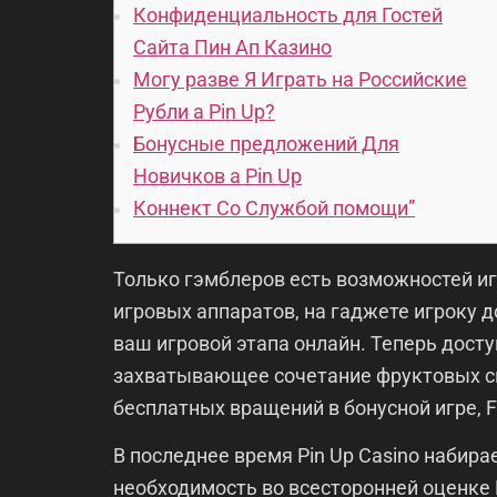
Конфиденциальность для Гостей
Сайта Пин Ап Казино
Могу разве Я Играть на Российские
Рубли а Pin Up?
Бонусные предложений Для
Новичков а Pin Up
Коннект Со Службой помощи”
Только гэмблеров есть возможностей иг
игровых аппаратов, на гаджете игроку до
ваш игровой этапа онлайн. Теперь досту
захватывающее сочетание фруктовых си
бесплатных вращений в бонусной игре, F
В последнее время Pin Up Casino набира
необходимость во всесторонней оценке 