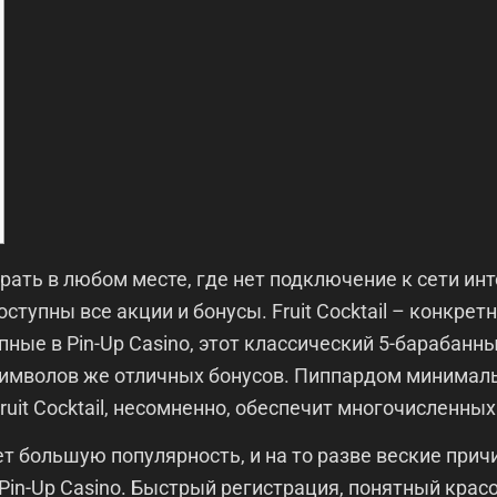
рать в любом месте, где нет подключение к сети ин
ступны все акции и бонусы. Fruit Cocktail – конкрет
пные в Pin-Up Casino, этот классический 5-барабан
мволов же отличных бонусов. Пиппардом минимально
ruit Cocktail, несомненно, обеспечит многочисленны
ет большую популярность, и на то разве веские при
Pin-Up Casino. Быстрый регистрация, понятный кра