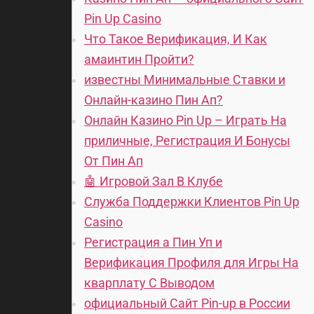
Pin Up Casino
Что Такое Верификация, И Как
амаинтин Пройти?
известны Минимальные Ставки и
Онлайн-казино Пин Ап?
Онлайн Казино Pin Up – Играть На
приличные, Регистрация И Бонусы
От Пин Ап
🤖 Игровой Зал В Клубе
Служба Поддержки Клиентов Pin Up
Casino
Регистрация а Пин Уп и
Верификация Профиля для Игры На
кварплату С Выводом
официальный Сайт Pin-up в России