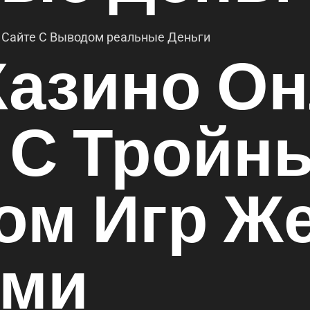
м Сайте С Выводом реальные Деньги
 Казино О
 С Тройн
ом Игр Ж
ами