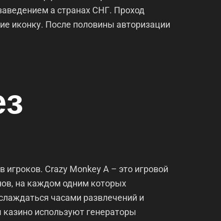
заведением а странах СНГ. Проход
щие иконку. После половины авторизации
ез
 игроков. Crazy Monkey A – это игровой
нов, на каждом одним которых
аслаждаться часами развлечений и
ы казино используют генераторы