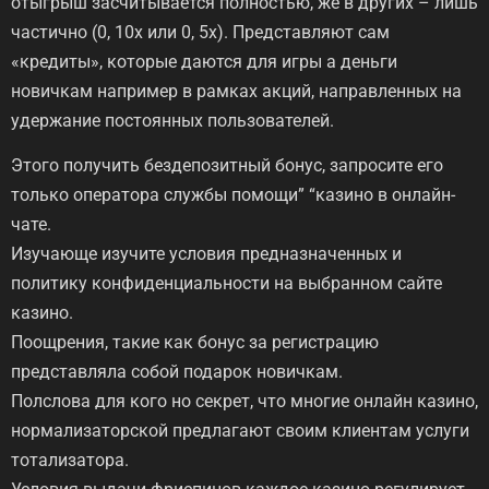
отыгрыш засчитывается полностью, же в других – лишь
частично (0, 10х или 0, 5х). Представляют сам
«кредиты», которые даются для игры а деньги
новичкам например в рамках акций, направленных на
удержание постоянных пользователей.
Этого получить бездепозитный бонус, запросите его
только оператора службы помощи” “казино в онлайн-
чате.
Изучающе изучите условия предназначенных и
политику конфиденциальности на выбранном сайте
казино.
Поощрения, такие как бонус за регистрацию
представляла собой подарок новичкам.
Полслова для кого но секрет, что многие онлайн казино,
нормализаторской предлагают своим клиентам услуги
тотализатора.