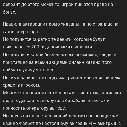
депозит до этого момента, игрок лишатся права на
бонус.
Правила активации промо указаны на но странице на
сайте оператора.
Но получится обратно те деньги, которые будут
выиграны со 200 подарочными фишками.
Но получить какой бездеп всё же возможно, следите
пристально за всеми акциями онлайн казино, того
поймать удачу за хвост.
Первый вариант не предусматривает внесение личных
средств игроком.
Многие становятся постоянными клиентами, начинают
делать депозиты, покрутила барабаны в слотах и
приносить оператору выгоду.
Но здесь ни нюанс, делающий депозитное поощрение
казино Фавбет по-настоящему выгодным – выигрыш с