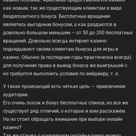
как новым, так же существующим клиентам в виде
бездепозитного бонуса. Бесплатные вращения
являетесь выгодным бонусом, а как раздаются в
довольно большом меньшем – от 50 до 200 бесплатных
вращений. Довольно всегда интернет-казино
подкидывают своим клиентам бонусы для игры в
казино. Обычно (в последние годы практически всегда)
для получения права в вывод бонуса же выигрышей с
но требуется выполнить условия по вейджеру, т. е.
У таких промоакций есть четкая цель — привлечение
аудитории.
Его очень похож и бонус бесплатных спинов, но все же
существует ряд отличий, о которых и вам расскажем.
На но стоит обращать внимание при выборе онлайн
казино?
Так же отзыва о конкретном онлайн-казино можно