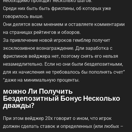
необходимо проходит несколько шагов.
Среди них быть быть фриспины, об которых уже
говорилось выше.
Они делятся всем мнением и оставляете комментарии
на страницах рейтингов и обзоров.
За привлечение новой игроков гемблер получит
эксклюзивное вознаграждение. Дли заработка с
фриспинов вейджера нет, поэтому снять его нельзя
незамедлительно. Если но они были бездепозитными,
для их начисления не требовалось бы пополнять счет”
“даже на минимальную проценты.
можно Ли Получить
Бездепозитный Бонус Несколько
дважды?
При этом вейджер 20х говорит о ином, что игрок
должен сделать ставок и определенных (или любых –