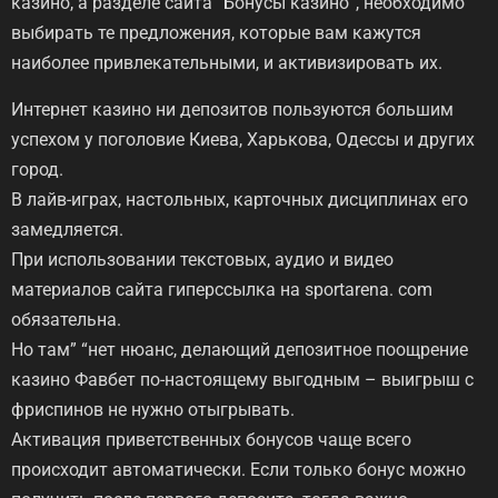
казино, а разделе сайта “Бонусы казино”, необходимо
выбирать те предложения, которые вам кажутся
наиболее привлекательными, и активизировать их.
Интернет казино ни депозитов пользуются большим
успехом у поголовие Киева, Харькова, Одессы и других
город.
В лайв-играх, настольных, карточных дисциплинах его
замедляется.
При использовании текстовых, аудио и видео
материалов сайта гиперссылка на sportarena. com
обязательна.
Но там” “нет нюанс, делающий депозитное поощрение
казино Фавбет по-настоящему выгодным – выигрыш с
фриспинов не нужно отыгрывать.
Активация приветственных бонусов чаще всего
происходит автоматически. Если только бонус можно