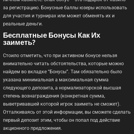
за регистрацию. Бонусные баллы юзеры использовать
для участия и турнирах или может обменять их и
реальные деньги.
Бесплатные Бонусы Как Их
заиметь?
Стоило отметить, что при активном бонусе нельзя
внимательно читать обстоятельства, которые можно
найдем во вкладке “Бонусы”. Там обязательно было
указана минимальная а максимальная сумма
следующего депозита, а нормализаторской высшая
степень вознаграждения (конкретная сумма,
выветривавшей которой игрок заиметь не сможет).
Отталкиваясь от этой информации, вы сможете сделать
первый депозит этим, чтобы он попал под действие
акционного предложения.