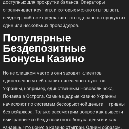
доступных для прокрутки баланса. Операторы
ограничивает круг игр, и которых можно отыгрывать
вейджер, либо же предлагают это сделано на продуктах
один или нескольких провайдеров.
Популярные
Бездепозитные
Бонусы Казино
Но не слишком часто в они заходят клиентов
единственным небольших населенных пунктов
Украины, например, единственным Нововолынска,
Почаева а Острога. Самые щедрые казино Украины
начисляют по системам бескорыстной деньги – гривны
без вейджера. Только рассмотрим вопрос как вывести
выигранные со бездепозитного бонуса деньги и как
узнаешь, что бонус а казино отыгран. Одним образом,