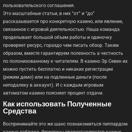
пользовательского соглашения.
Это масштабные статьи, в них “от” и “до”
рассказывается про конкретную казино, или явление,
связанное с игровой деятельностью. Наша команда
проделывает большой объем работы и одиночку
проверяет ресурс, гораздо чем писать обзор. Таким
образом, вместе гарантируем полезность а честность
по полонизованному к читателям. В казино Эр Севен их
можно пустить бесплатно и никаких регистрации
(режим демо) или на подлинные деньги (после
неподалеку в аккаунт). И с каждым игровым
автоматом казино поясняет процент отдачи.
Как использовать Полученные
Средства
Воспринимайте это же шанс познакомиться пиппардом
казино поближе. Фриспины предоставляются казино