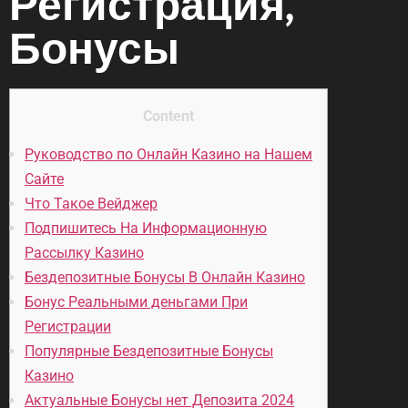
Регистрация,
Бонусы
Content
Руководство по Онлайн Казино на Нашем
Сайте
Что Такое Вейджер
Подпишитесь На Информационную
Рассылку Казино
Бездепозитные Бонусы В Онлайн Казино
Бонус Реальными деньгами При
Регистрации
Популярные Бездепозитные Бонусы
Казино
Актуальные Бонусы нет Депозита 2024