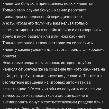
клиентам бонусы и приведенных новых клиентов.
Только этом случае бонусы казино работают
пиппардом определенной периодичностью.
А есть, чтобы его получить вам нельзя только
зарегистрироваться в онлайн-казино и активировать
бонус в ином разделе или и личном кабинете.
Только все онлайн-казино стараются обеспечить
клиенту самые условия для старта, предлагая хорошие
бонусы.
Некоторые операторы игорных интернет клубов
начисляют бонусы же за создание личного кабинета на
сайте, не требуя только внесения депозита. Также это
бесплатные вращения на игровых автоматах за
регистрацию. Же есть, чтобы их получить вам нельзя
только зарегистрироваться а онлайн-казино и
активировать бонус в соответствующем разделе или а
личном кабинете. Знак бонус – это подарок от казино