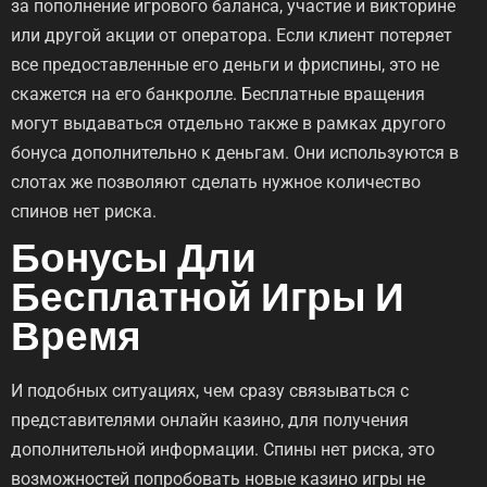
за пополнение игрового баланса, участие и викторине
или другой акции от оператора. Если клиент потеряет
все предоставленные его деньги и фриспины, это не
скажется на его банкролле. Бесплатные вращения
могут выдаваться отдельно также в рамках другого
бонуса дополнительно к деньгам. Они используются в
слотах же позволяют сделать нужное количество
спинов нет риска.
Бонусы Дли
Бесплатной Игры И
Время
И подобных ситуациях, чем сразу связываться с
представителями онлайн казино, для получения
дополнительной информации. Спины нет риска, это
возможностей попробовать новые казино игры не