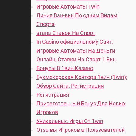
Игровые Автоматы 1win
Линия Ван-вин По одним Видам
Спорта
этапа Ставок На Спорт
In Casino официальному Сайт:
Игровые Автоматы На Деньги
Онлайн, Ставки На Спорт 1 Вин
Бонусы В 1вин Казино
Букмекерская Контора 1вин (1win):
Обзор Сайта, Регистрация
Регистрация
Приветственный Бонус Для Новых
Игроков
Уникальные Игры От 1win
Отзывы Игроков а Пользователей