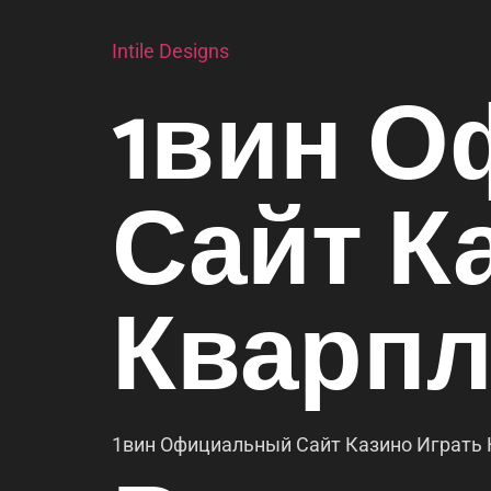
Intile Designs
1вин 
Сайт К
Кварпл
1вин Официальный Сайт Казино Играть 