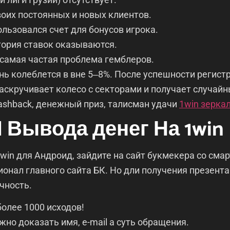
й лиги Грузии) отсутствует.
воих постоянных и новых клиентов.
льзовался счет для бонусов игрока.
тория ставок оказываются.
 самая частая проблема гемблеров.
ь колеблется в вне 5‒8%. После успешности регист
аскручивает колесо с секторами и получает случайн
ashback, денежный приз, талисман удачи
1win зерка
 Вывода денег На 1win
in для Андроид, зайдите на сайт букмекера со смар
нал главного сайта БК. Но дли получения презент
чность.
олее 1000 исходов!
но доказать имя, e-mail а суть обращения.