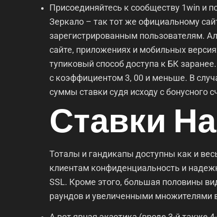
Присоединяйтесь к сообществу 1win и п
Зеркало – так тот же официальному сай
зарегистрированным пользователям. Ал
сайте, приложениях и мобильных версия
тупиковый способ доступа к БК заранее
с коэффициентом 3, 00 и меньше. В случ
суммы ставки судя исходу с бонусного с
Ставки На
Тоталы и гандикапы доступны как и вес
клиентам конфиденциальность и надежн
SSL. Кроме этого, большая половины ви
раундов и увеличенными множителями в