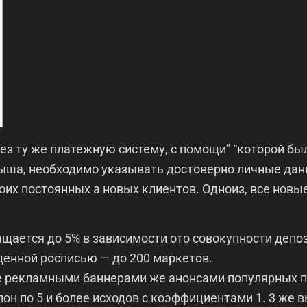
 ту же платежную систему, с помощи” “которой был 
ша, необходимо указывать достоверно личные данн
воих постоянных а новых клиентов. Одноиз, все нов
щается до 5% в зависимости ото совокупности депоз
енной росписью — до 200 маркетов.
ие рекламными баннерами же анонсами популярных 
он по 5 и более исходов с коэффициентами 1. 3 же 