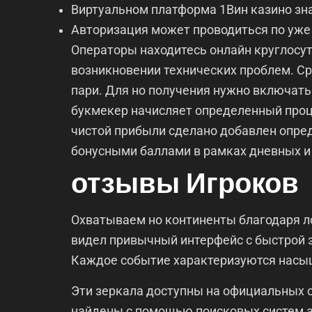
Виртуальном платформа 1Вин казино зна
Авторизация может проводиться по уж
Операторы находитесь онлайн круглосут
возникновении технических проблем. Ср
пари. Для но получения нужно включать 
букмекер начисляет определенный проце
чистой прибыли сделано добавлен опред
бонусными баллами в рамках дневных и
отзывы Игроков
Охватываем но континенты благодаря л
видел привычный интерфейс с быстрой 
Каждое событие характеризуются насыщ
Эти зеркала доступны на официальных с
найдены с помощью поисковых систем а 