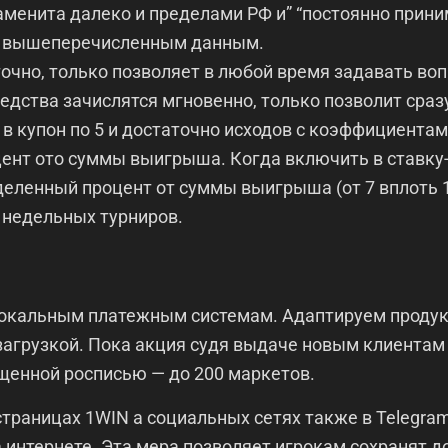
менита далеко и пределами РФ и” “постоянно прини
е вышеперечисленным данным.
очно, только позволяет в любой время задавать во
едства зачислятся мгновенно, только позволит сра
в купон по 5 и достаточно исходов с коэффициентам
нт ото суммы выигрыша. Когда включить в ставку-э
еленный процент от суммы выигрыша (от 7 вплоть 
 недельных турниров.
окальным платежным системам. Адаптируем продукт
загрузкой. Пока акция судя выдаче новым клиентам
енной росписью — до 200 маркетов.
траницах 1WIN а социальных сетях также в Telegram
интернете. Эта мера позволяет игрокам сохранят д