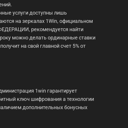
ений.
анные услуги доступны лишь
аются на зеркалах 1Win, официальном
и ФЕДЕРАЦИИ, рекомендуется найти
игроку можно делать ординарные ставки
получит на свой главной счет 5% от
Администрация 1win гарантирует
битный ключ шифрования а технологии
 наличием дополнительных бонусных