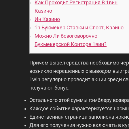
Как Проходит Регистрация В 1вин
Казино
Ин Казино
“in Букмекер Ставки и Спорт, Казино
Можно Ли безоговорочно
Букмекерской Конторе 1вин?
Причем вывел средства необходимо через
возникло нерешенных с выводом выигры
1win регулярно проводит акции среди с
получают бонус.
Остального этой суммы гэмблеру возвра
Каждое событие характеризуется насыщ
Единственная страница заполнена ярк
Для его получения нужно включать в куп